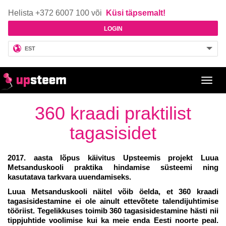
Helista +372 6007 100 või
Küsi täpsemalt!
LOGIN
EST
Toggl
navig
360 kraadi praktilist
tagasisidet
2017. aasta lõpus käivitus Upsteemis projekt Luua
Metsanduskooli praktika hindamise süsteemi ning
kasutatava tarkvara uuendamiseks.
Luua Metsanduskooli näitel võib öelda, et 360 kraadi
tagasisidestamine ei ole ainult ettevõtete talendijuhtimise
tööriist. Tegelikkuses toimib 360 tagasisidestamine hästi nii
tippjuhtide voolimise kui ka meie enda Eesti noorte peal.