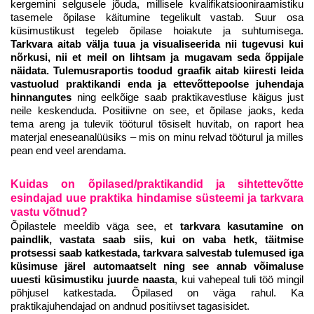
kergemini selgusele jõuda, millisele kvalifikatsiooniraamistiku
tasemele õpilase käitumine tegelikult vastab. Suur osa
küsimustikust tegeleb õpilase hoiakute ja suhtumisega.
Tarkvara aitab välja tuua ja visualiseerida nii tugevusi kui
nõrkusi, nii et meil on lihtsam ja mugavam seda õppijale
näidata. Tulemusraportis toodud graafik aitab kiiresti leida
vastuolud praktikandi enda ja ettevõttepoolse juhendaja
hinnangutes
ning eelkõige saab praktikavestluse käigus just
neile keskenduda. Positiivne on see, et õpilase jaoks, keda
tema areng ja tulevik tööturul tõsiselt huvitab, on raport hea
materjal eneseanalüüsiks – mis on minu relvad tööturul ja milles
pean end veel arendama.
Kuidas on õpilased/praktikandid ja sihtettevõtte
esindajad uue praktika hindamise süsteemi ja tarkvara
vastu võtnud?
Õpilastele meeldib väga see, et
tarkvara kasutamine on
paindlik, vastata saab siis, kui on vaba hetk, täitmise
protsessi saab katkestada, tarkvara salvestab tulemused iga
küsimuse järel automaatselt ning see annab võimaluse
uuesti küsimustiku juurde naasta
, kui vahepeal tuli töö mingil
põhjusel katkestada. Õpilased on väga rahul. Ka
praktikajuhendajad on andnud positiivset tagasisidet.