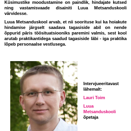
Küsimustike moodustamine on paindlik, hindajate kutsed
ning vastamisvaade disainiti Luua Metsanduskooli
värvidesse.
Luua Metsanduskool arvab, et nii soorituse kui ka hoiakute
hindamise järgselt saadava tagasiside abil on nende
õppurid päris töösituatsiooniks paremini valmis, sest kool
arutab praktikantidega saadud tagasiside läbi - iga praktika
lõpeb personaalse vestlusega.
Intervjueeritavast
lähemalt:
Lauri Toim
Luua
Metsanduskooli
õpetaja