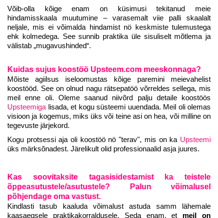
Võib-olla kõige enam on küsimusi tekitanud meie
hindamisskaala muutumine – varasemalt viie palli skaalalt
neljale, mis ei võimalda hindamist nö keskmiste tulemustega
ehk kolmedega. See sunnib praktika üle sisuliselt mõtlema ja
välistab „mugavushinded“.
Kuidas sujus koostöö Upsteem.com meeskonnaga?
Mõiste agiilsus iseloomustas kõige paremini meievahelist
koostööd. See on olnud nagu rätsepatöö võrreldes sellega, mis
meil enne oli. Oleme saanud niivõrd palju detaile koostöös
Upsteemiga
lisada, et kogu süsteemi uuendada. Meil oli olemas
visioon ja kogemus, miks üks või teine asi on hea, või milline on
tegevuste järjekord.
Kogu protsessi aja oli koostöö nö "terav", mis on ka
Upsteemi
üks märksõnadest. Järelikult olid professionaalid asja juures.
Kas soovitaksite tagasisidestamist ka teistele
õppeasutustele/asutustele? Palun võimalusel
põhjendage oma vastust.
Kindlasti tasub kaaluda võimalust astuda samm lähemale
kaasaegsele praktikakorraldusele. Seda enam, et
meil on