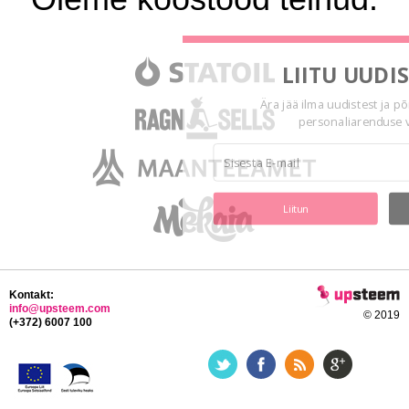
LIITU UUDI
Ära jää ilma uudistest ja p
personaliarenduse 
Liitun
Kontakt:
info@upsteem.com
© 2019
(+372) 6007 100