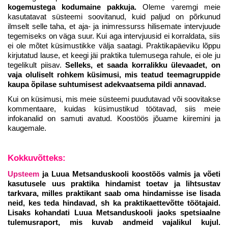
kogemustega kodumaine pakkuja.
Oleme varemgi meie
kasutatavat süsteemi soovitanud, kuid paljud on põrkunud
ilmselt selle taha, et aja- ja inimressurss hilisemate intervjuude
tegemiseks on väga suur. Kui aga intervjuusid ei korraldata, siis
ei ole mõtet küsimustikke välja saatagi. Praktikapäeviku lõppu
kirjutatud lause, et keegi jäi praktika tulemusega rahule, ei ole ju
tegelikult piisav.
Selleks, et saada korralikku ülevaadet, on
vaja oluliselt rohkem küsimusi, mis teatud teemagruppide
kaupa õpilase suhtumisest adekvaatsema pildi annavad.
Kui on küsimusi, mis meie süsteemi puudutavad või soovitakse
kommentaare, kuidas küsimustikud töötavad, siis meie
infokanalid on samuti avatud. Koostöös jõuame kiiremini ja
kaugemale.
Kokkuvõtteks:
Upsteem
ja Luua Metsanduskooli koostöös valmis
ja võeti
kasutusele
uus praktika hindamist toetav ja lihtsustav
tarkvara, milles
praktikant saab oma hindamisse ise lisada
neid, kes teda hindavad, sh ka praktikaettevõtte töötajaid.
Lisaks kohandati Luua Metsanduskooli jaoks spetsiaalne
tulemusraport, mis kuvab andmeid vajalikul kujul.