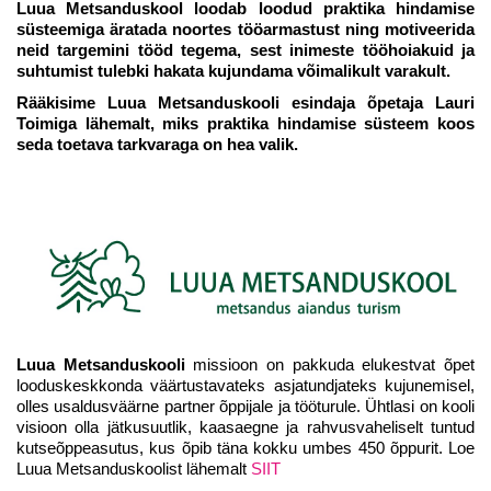
Luua Metsanduskool loodab loodud praktika hindamise
süsteemiga äratada noortes tööarmastust ning motiveerida
neid targemini tööd tegema, sest inimeste tööhoiakuid ja
suhtumist tulebki hakata kujundama võimalikult varakult.
Rääkisime Luua Metsanduskooli esindaja õpetaja Lauri
Toimiga lähemalt, miks praktika hindamise süsteem koos
seda toetava tarkvaraga on hea valik.
Luua Metsanduskooli
missioon on pakkuda elukestvat õpet
looduskeskkonda väärtustavateks asjatundjateks kujunemisel,
olles usaldusväärne partner õppijale ja tööturule. Ühtlasi on kooli
visioon olla jätkusuutlik, kaasaegne ja rahvusvaheliselt tuntud
kutseõppeasutus, kus õpib täna kokku umbes 450 õppurit. Loe
Luua Metsanduskoolist lähemalt
SIIT