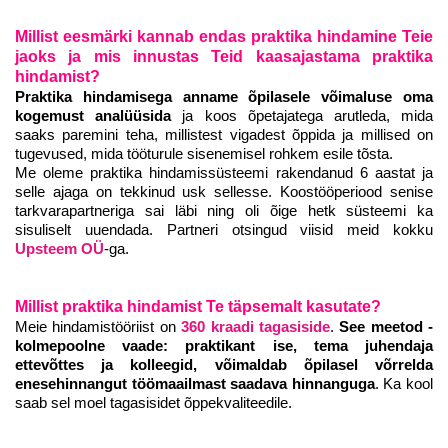
Millist eesmärki kannab endas praktika hindamine Teie
jaoks ja mis innustas Teid kaasajastama praktika
hindamist?
Praktika hindamisega anname õpilasele võimaluse oma
kogemust analüüsida
ja koos õpetajatega arutleda, mida
saaks paremini teha, millistest vigadest õppida ja millised on
tugevused, mida tööturule sisenemisel rohkem esile tõsta.
Me oleme praktika hindamissüsteemi rakendanud 6 aastat ja
selle ajaga on tekkinud usk sellesse. Koostööperiood senise
tarkvarapartneriga sai läbi ning oli õige hetk süsteemi ka
sisuliselt uuendada. Partneri otsingud viisid meid kokku
Upsteem OÜ
-ga.
Millist praktika hindamist Te täpsemalt kasutate?
Meie hindamistööriist on
360 kraadi tagasiside
.
See meetod -
kolmepoolne vaade: praktikant ise, tema juhendaja
ettevõttes ja kolleegid, võimaldab õpilasel võrrelda
enesehinnangut töömaailmast saadava hinnanguga
. Ka kool
saab sel moel tagasisidet õppekvaliteedile.