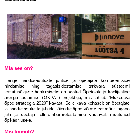
Mis see on?
Hange haridusasutuste juhtide ja õpetajate kompetentside
hindamise ning tagasisidestamise tarkvara süsteemi
kasutusõiguse hankimiseks on seotud Õpetajate ja koolijuhtide
arengu toetamise (ÕKPAT) projektiga, mis lähtub "Elukestva
õppe strateegia 2020" kavast. Selle kava kohaselt on õpetajate
ja haridusasutuste juhtide täiendusõppe võtme-eesmärk tagada
juhi ja õpetaja rolli ümbermõtestamine vastavalt muutunud
õpikäsitlusele.
Mis toimub?