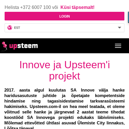
Helista +372 6007 100 või
Küsi täpsemalt!
LOGIN
EST
Toggl
navig
Innove ja Upsteem'i
projekt
2017. aasta algul kuulutas SA Innove välja hanke
haridusasutuste juhtide ja õpetajate kompetentside
hindamise ning tagasisidestamise tarkvarasüsteemi
hakimiseks. Upsteem.com-il on hea meel teatada, et oleme
võitnud selle hanke ja järgnevad 2 aastat teeme tihedat
koostööd SA Innovega projekti edukaks läbiviimiseks.
Mõlemad ettevõtted ühtlasi asuvad Ülemiste City linnakus,
Lõõtsa tänaval.