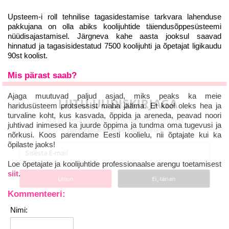
Upsteem-i roll tehnilise tagasidestamise tarkvara lahenduse
pakkujana on olla abiks koolijuhtide täiendusõppesüsteemi
nüüdisajastamisel. Järgneva kahe aasta jooksul saavad
hinnatud ja tagasisidestatud 7500 koolijuhti ja õpetajat ligikaudu
90st koolist.
Mis pärast saab?
Ajaga muutuvad paljud asjad, miks peaks ka meie
LIITU UUDISKIRJAGA
haridusüsteem protsessist maha jääma. Et kool oleks hea ja
turvaline koht, kus kasvada, õppida ja areneda, peavad noori
Ära jää ilma uudistest ja põnevatest lugudest
juhtivad inimesed ka juurde õppima ja tundma oma tugevusi ja
personaliarenduse valdkonnas
nõrkusi. Koos parendame Eesti koolielu, nii õptajate kui ka
õpilaste jaoks!
Loe õpetajate ja koolijuhtide professionaalse arengu toetamisest
siit
.
Liitun
Ei, tänan
Kommenteeri:
Nimi: