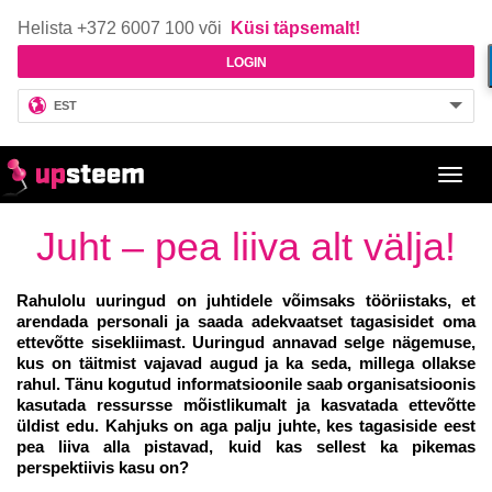
Helista +372 6007 100 või
Küsi täpsemalt!
LOGIN
EST
Toggl
navig
Juht – pea liiva alt välja!
Rahulolu uuringud on juhtidele võimsaks tööriistaks, et
arendada personali ja saada adekvaatset tagasisidet oma
ettevõtte sisekliimast. Uuringud annavad selge nägemuse,
kus on täitmist vajavad augud ja ka seda, millega ollakse
rahul. Tänu kogutud informatsioonile saab organisatsioonis
kasutada ressursse mõistlikumalt ja kasvatada ettevõtte
üldist edu. Kahjuks on aga palju juhte, kes tagasiside eest
pea liiva alla pistavad, kuid kas sellest ka pikemas
perspektiivis kasu on?