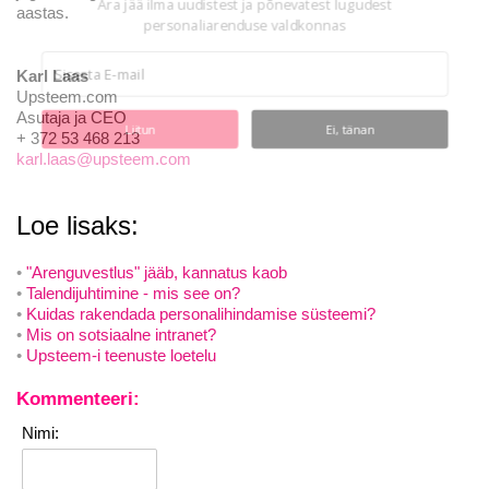
Ära jää ilma uudistest ja põnevatest lugudest
aastas.
personaliarenduse valdkonnas
Karl Laas
Upsteem.com
Asutaja ja CEO
Liitun
Ei, tänan
+ 372 53 468 213
karl.laas@upsteem.com
Loe lisaks:
"Arenguvestlus" jääb, kannatus kaob
Talendijuhtimine - mis see on?
Kuidas rakendada personalihindamise süsteemi?
Mis on sotsiaalne intranet?
Upsteem-i teenuste loetelu
Kommenteeri:
Nimi: