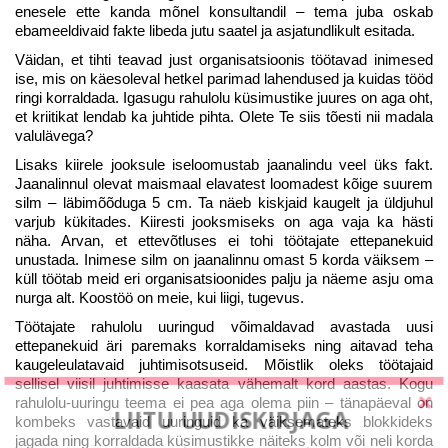
enesele ette kanda mõnel konsultandil – tema juba oskab
ebameeldivaid fakte libeda jutu saatel ja asjatundlikult esitada.
Väidan, et tihti teavad just organisatsioonis töötavad inimesed
ise, mis on käesoleval hetkel parimad lahendused ja kuidas tööd
ringi korraldada. Igasugu rahulolu küsimustike juures on aga oht,
et kriitikat lendab ka juhtide pihta. Olete Te siis tõesti nii madala
valulävega?
Lisaks kiirele jooksule iseloomustab jaanalindu veel üks fakt.
Jaanalinnul olevat maismaal elavatest loomadest kõige suurem
silm – läbimõõduga 5 cm. Ta näeb kiskjaid kaugelt ja üldjuhul
varjub kükitades. Kiiresti jooksmiseks on aga vaja ka hästi
näha. Arvan, et ettevõtluses ei tohi töötajate ettepanekuid
unustada. Inimese silm on jaanalinnu omast 5 korda väiksem –
küll töötab meid eri organisatsioonides palju ja näeme asju oma
nurga alt. Koostöö on meie, kui liigi, tugevus.
Töötajate rahulolu uuringud võimaldavad avastada uusi
ettepanekuid äri paremaks korraldamiseks ning aitavad teha
kaugeleulatavaid juhtimisotsuseid. Mõistlik oleks töötajaid
sellisel viisil juhtimisse kaasata vähemalt kord aastas. Kogu
rahulolu-uuringu teema ei pea aga olema piin – tänapäeval on
LIITU UUDISKIRJAGA
kombeks vastavaid uuringuid ka väiksemateks blokkideks
jagada ning korraldada küsimustikke näiteks kolm või neli korda