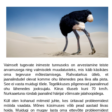
Vaimselt tugevate inimeste tunnuseks on arvestamine teiste
arvamusega ning valmisolek muudatusteks, mis käib käsikäes
oma tegevuse mõtestamisega. Rahvatarkus ütleb, et
jaanalindudel olevat komme ohu lähenedes pea liiva alla pista.
See ei vasta muidugi tõele. Tegelikkuses põgenevad jaanalinnud
ohu lähenedes jooksujalu. Kiirus tõuseb kuni 70 km/h.
Nurkaaetuna ründab jaanalind häirijat võimsate jalahoopidega.
Küll olen kohanud mitmeid juhte, kes üritavad probleemidest
mööda vaadata. Mõnes küsimuses võib pead aastaid liivas
hoida. Muidugi on mugav lasta oma ettevõtte probleemidest