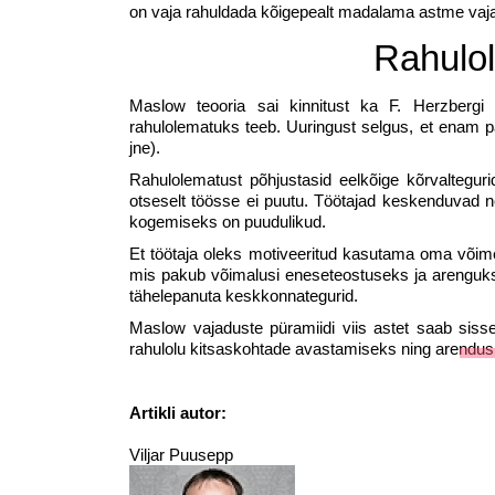
on vaja rahuldada kõigepealt madalama astme vajadu
Rahulol
Maslow teooria sai kinnitust ka F. Herzbergi 
rahulolematuks teeb. Uuringust selgus, et enam pa
jne).
Rahulolematust põhjustasid eelkõige kõrvaltegurid 
otseselt töösse ei puutu. Töötajad keskenduvad nei
kogemiseks on puudulikud.
Et töötaja oleks motiveeritud kasutama oma või
mis pakub võimalusi eneseteostuseks ja arenguks,
tähelepanuta keskkonnategurid.
Maslow vajaduste püramiidi viis astet saab siss
rahulolu kitsaskohtade avastamiseks ning arendusp
Artikli autor:
Viljar Puusepp