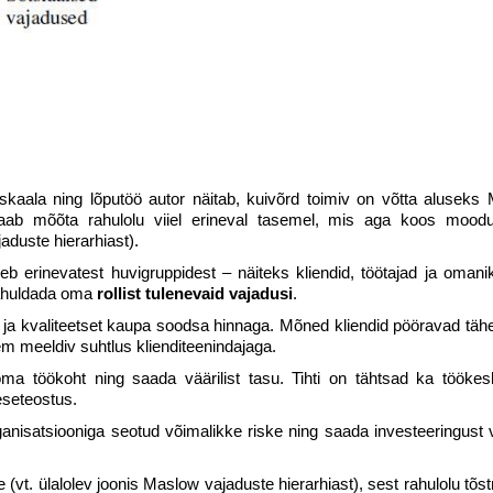
kaala ning lõputöö autor näitab, kuivõrd toimiv on võtta aluseks
saab mõõta rahulolu viiel erineval tasemel, mis aga koos mood
jaduste hierarhiast).
erinevatest huvigruppidest – näiteks kliendid, töötajad ja omanik
 rahuldada oma
rollist tulenevaid
vajadusi
.
 ja kvaliteetset kaupa soodsa hinnaga. Mõned kliendid pööravad täh
em meeldiv suhtlus klienditeenindajaga.
oma töökoht ning saada väärilist tasu. Tihti on tähtsad ka tööke
eseteostus.
nisatsiooniga seotud võimalikke riske ning saada investeeringust vä
 (vt. ülalolev joonis Maslow vajaduste hierarhiast
), sest rahulolu tõ