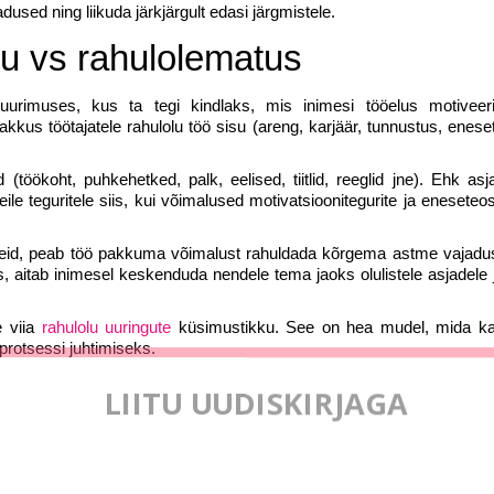
sed ning liikuda järkjärgult edasi järgmistele.
u vs rahulolematus
uurimuses, kus ta tegi kindlaks, mis inimesi tööelus motiveer
kkus töötajatele rahulolu töö sisu (areng, karjäär, tunnustus, enese
(töökoht, puhkehetked, palk, eelised, tiitlid, reeglid jne). Ehk asj
le teguritele siis, kui võimalused motivatsioonitegurite ja eneseteo
meid, peab töö pakkuma võimalust rahuldada kõrgema astme vajadus
 aitab inimesel keskenduda nendele tema jaoks olulistele asjadele j
e viia
rahulolu uuringute
küsimustikku. See on hea mudel, mida k
rotsessi juhtimiseks.
LIITU UUDISKIRJAGA
Ära jää ilma uudistest ja põnevatest lugudest
personaliarenduse valdkonnas