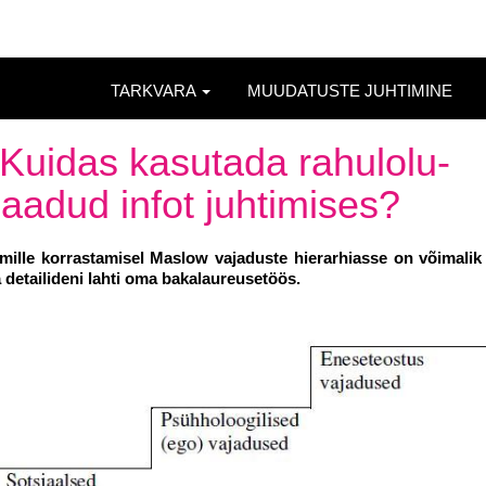
TARKVARA
MUUDATUSTE JUHTIMINE
: Kuidas kasutada rahulolu-
saadud infot juhtimises?
 mille korrastamisel Maslow vajaduste hierarhiasse on võimali
 detailideni lahti oma bakalaureusetöös.