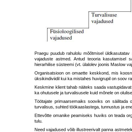
Praegu puudub rahulolu mõõtmisel üldkasutatav s
vajaduste astmed. Antud teooria kasutamisel 
hierarhilise süsteemi (vt. ülalolev joonis Maslow va
Organisatsioon on omaette keskkond, mis koosneb 
üksikindiviidil kui ka mistahes huvigrupil on soov
Keskmine klient tahab näiteks saada vastupidavat
ka ohutusele ja turvalisusele kuid mõnele on olulis
Töötajate primaarsemaiks sooviks on säilitada 
turvalisus, suhted töökaaslastega, tunnustus ja en
Ettevõtte omanike peamiseks huviks on teada orga
tulu.
Need vajadused võib illustreerivalt panna astmetele