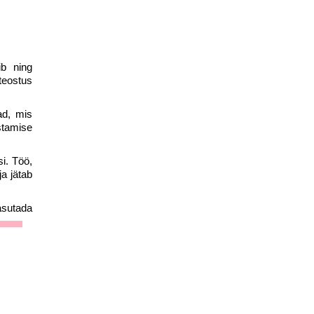
ib ning
teostus
ad, mis
stamise
i. Töö,
a jätab
asutada