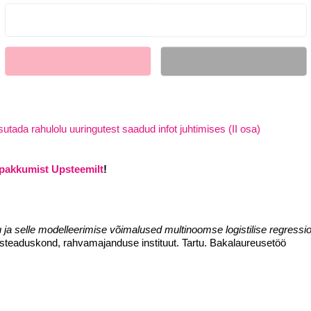
Liitun
Ei, tänan
sutada rahulolu uuringutest saadud infot juhtimises (II osa)
 pakkumist Upsteemilt
!
u ja selle modelleerimise võimalused multinoomse logistilise regressio
usteaduskond, rahvamajanduse instituut. Tartu. Bakalaureusetöö