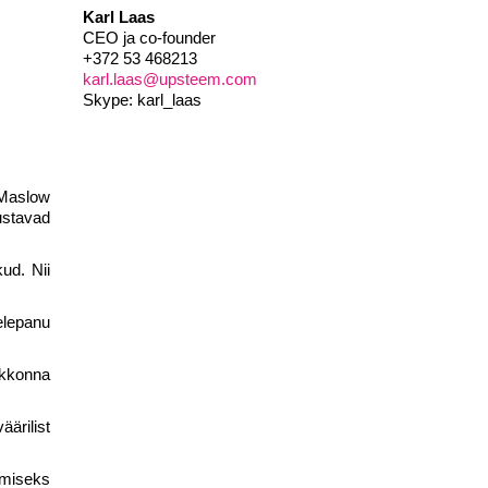
Karl Laas
CEO ja co-founder
+372 53 468213
karl.laas@upsteem.com
Skype: karl_laas
 Maslow
ustavad
ud. Nii
elepanu
skkonna
ärilist
stmiseks