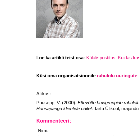
Loe ka artikli teist osa:
Külalispostitus: Kuidas ka
Küsi oma organisatsioonile
rahulolu uuringute
Allikas:
Puusepp, V. (2000).
Ettevõtte huvigruppide rahulol
Hansapanga klientide näitel
. Tartu Ülikool, majand
Kommenteeri:
Nimi: