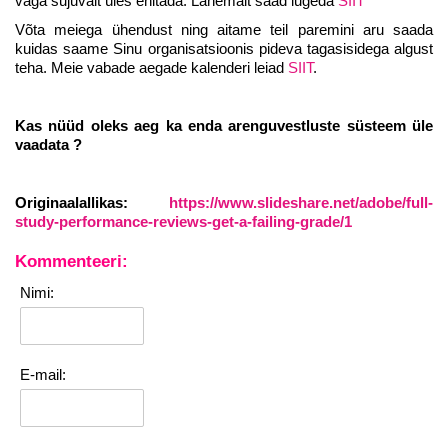
väga sujuvalt üles ehitada. Lähemalt saad lugeda
SIIT
Võta meiega ühendust ning aitame teil paremini aru saada
kuidas saame Sinu organisatsioonis pideva tagasisidega algust
teha. Meie vabade aegade kalenderi leiad
SIIT
.
Kas nüüd oleks aeg ka enda arenguvestluste süsteem üle
vaadata ?
Originaalallikas:
https://www.slideshare.net/adobe/full-
study-performance-reviews-get-a-failing-grade/1
Kommenteeri:
Nimi:
E-mail: