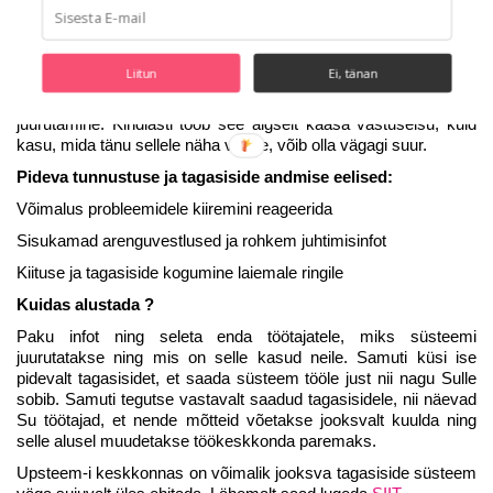
Vastanud usuvad, et ettevõtted, mis on hüljanud traditsioonilise
arenguvestluste süsteemi on paindlikumad, neis töötavad
õnnelikumad töötajad ning kinnistub koostööd soodustav kultuur.
Liitun
Ei, tänan
Üheks heaks lahenduseks võib veel olla ka pideva tagasiside
juurutamine. Kindlasti toob see algselt kaasa vastuseisu, kuid
kasu, mida tänu sellele näha võime, võib olla vägagi suur.
Pideva tunnustuse ja tagasiside andmise eelised:
Võimalus probleemidele kiiremini reageerida
Sisukamad arenguvestlused ja rohkem juhtimisinfot
Kiituse ja tagasiside kogumine laiemale ringile
Kuidas alustada ?
Paku infot ning seleta enda töötajatele, miks süsteemi
juurutatakse ning mis on selle kasud neile. Samuti küsi ise
pidevalt tagasisidet, et saada süsteem tööle just nii nagu Sulle
sobib. Samuti tegutse vastavalt saadud tagasisidele, nii näevad
Su töötajad, et nende mõtteid võetakse jooksvalt kuulda ning
selle alusel muudetakse töökeskkonda paremaks.
Upsteem-i keskkonnas on võimalik jooksva tagasiside süsteem