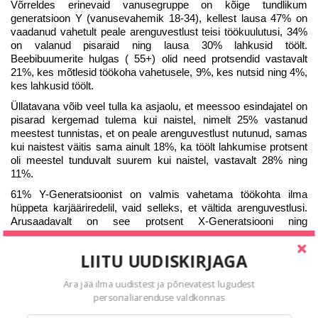
Võrreldes erinevaid vanusegruppe on kõige tundlikum
generatsioon Y (vanusevahemik 18-34), kellest lausa 47% on
vaadanud vahetult peale arenguvestlust teisi töökuulutusi, 34%
on valanud pisaraid ning lausa 30% lahkusid töölt.
Beebibuumerite hulgas ( 55+) olid need protsendid vastavalt
21%, kes mõtlesid töökoha vahetusele, 9%, kes nutsid ning 4%,
kes lahkusid töölt.
Üllatavana võib veel tulla ka asjaolu, et meessoo esindajatel on
pisarad kergemad tulema kui naistel, nimelt 25% vastanud
meestest tunnistas, et on peale arenguvestlust nutunud, samas
kui naistest väitis sama ainult 18%, ka töölt lahkumise protsent
oli meestel tunduvalt suurem kui naistel, vastavalt 28% ning
11%.
61% Y-Generatsioonist on valmis vahetama töökohta ilma
hüppeta karjääriredelil, vaid selleks, et vältida arenguvestlusi.
Arusaadavalt on see protsent X-Generatsiooni ning
Beebibuumerite seas väiksem.
Mis oleks lahenduseks ?
LIITU UUDISKIRJAGA
Päris ilma tagasisidet andmata arengut töö kvaliteedis ning ka
Ära jää ilma uudistest ja põnevatest lugudest
töötajas endas ju ei toimuks. Selleks aga tõid 80% vastanutest
personaliarenduse valdkonnas
välja, et soovivad tagasidet kohe peale ülesande sooritamist,
mitte peale mitme kuist vaheperioodi.