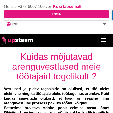
Helista +372 6007 100 või
Küsi täpsemalt!
LOGIN
EST
Toggl
navig
Kuidas mõjutavad
arenguvestlused meie
töötajaid tegelikult ?
Vestlused ja pidev tagasiside on olulised, et töö oleks
efektiivne ning ka töötajale oleks töökogemus arendav. Kuid
kuidas saavutada olukord, et kasu on reaalne ning
arenguvestluse protsess pakuks rõõmu kõigile!
Sattusime huvitava Adobe poolt eelmise aasta lõpus
läbiviidud uuringu peale, mis võtab kokku traditsiooniliste