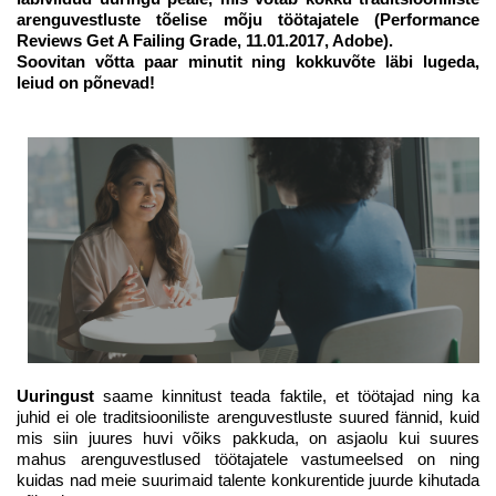
arenguvestluste tõelise mõju töötajatele (Performance
Reviews Get A Failing Grade, 11.01.2017, Adobe).
Soovitan võtta paar minutit ning kokkuvõte läbi lugeda,
leiud on põnevad!
Uuringust
saame kinnitust teada faktile, et töötajad ning ka
juhid ei ole traditsiooniliste arenguvestluste suured fännid, kuid
mis siin juures huvi võiks pakkuda, on asjaolu kui suures
mahus arenguvestlused töötajatele vastumeelsed on ning
kuidas nad meie suurimaid talente konkurentide juurde kihutada