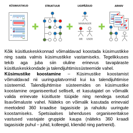
Kõik küsitluskeskkonnad võimaldavad koostada küsimustikke
ning saata valmis küsimustikke vastamiseks. Tegelikkuses
tekib aga juba siin oluline erinevus tavapäraste
küsitluskeskkondade ja talendijuhtimissüsteemide vahel.
Küsimustike koostamine
– Küsimustike koostamist
võimaldavad nii uuringuplatvormid kui ka talendijuhtimise
süsteemid. Talendijuhtimise süsteemides on küsimustike
koostamine organiseeritud selliselt, et kasutajatel on võimalik
valida erinevate küsitluste tüüpide ning nendega seotud
lisavõimaluste vahel. Näiteks on võimalik kasutada erinevaid
meetodeid 360 kraadise tagasiside ja rahulolu uuringute
koostamiseks. Spetsiaalses lahenduses organiseeritakse
vastused vastajate gruppide kaupa (näiteks 360 kraadi
tagasiside puhul – juhid, kolleegid, kliendid ning partnerid).