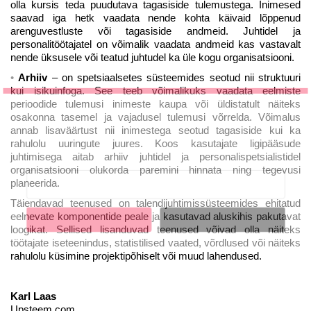
olla kursis teda puudutava tagasiside tulemustega. Inimesed
saavad iga hetk vaadata nende kohta käivaid lõppenud
arenguvestluste või tagasiside andmeid. Juhtidel ja
personalitöötajatel on võimalik vaadata andmeid kas vastavalt
nende üksusele või teatud juhtudel ka üle kogu organisatsiooni.
Arhiiv
– on spetsiaalsetes süsteemides seotud nii struktuuri
kui isikuinfoga. See teeb võimalikuks vaadata eelmiste
perioodide tulemusi inimeste kaupa või üldistatult näiteks
LIITU UUDISKIRJAGA
osakonna tasemel ja vajadusel tulemusi võrrelda. Võimalus
annab lisaväärtust nii inimestega seotud tagasiside kui ka
Ära jää ilma uudistest ja põnevatest lugudest
rahulolu uuringute juures. Koos kasutajate ligipääsude
personaliarenduse valdkonnas
juhtimisega aitab arhiiv juhtidel ja personalispetsialistidel
organisatsiooni olukorda paremini hinnata ning tegevusi
planeerida.
Täiendavad teenused on talendijuhtimissüsteemides ehitatud
eelnevate komponentide peale ja kasutavad aluskihis pakutavat
Liitun
Ei, tänan
loogikat. Sellised lisanduvad teenused võivad olla näiteks
töötajate iseteenindus, statistilised vaated, võrdlused või näiteks
rahulolu küsimine projektipõhiselt või muud lahendused.
Karl Laas
Upsteem.com