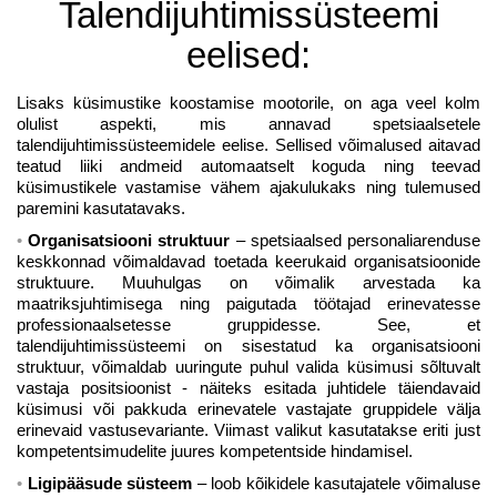
Talendijuhtimissüsteemi
eelised:
Lisaks küsimustike koostamise mootorile, on aga veel kolm
olulist aspekti, mis annavad spetsiaalsetele
talendijuhtimissüsteemidele eelise. Sellised võimalused aitavad
teatud liiki andmeid automaatselt koguda ning teevad
küsimustikele vastamise vähem ajakulukaks ning tulemused
paremini kasutatavaks.
Organisatsiooni struktuur
– spetsiaalsed personaliarenduse
keskkonnad võimaldavad toetada keerukaid organisatsioonide
struktuure. Muuhulgas on võimalik arvestada ka
maatriksjuhtimisega ning paigutada töötajad erinevatesse
professionaalsetesse gruppidesse. See, et
talendijuhtimissüsteemi on sisestatud ka organisatsiooni
struktuur, võimaldab uuringute puhul valida küsimusi sõltuvalt
vastaja positsioonist - näiteks esitada juhtidele täiendavaid
küsimusi või pakkuda erinevatele vastajate gruppidele välja
erinevaid vastusevariante. Viimast valikut kasutatakse eriti just
kompetentsimudelite juures kompetentside hindamisel.
Ligipääsude süsteem
– loob kõikidele kasutajatele võimaluse