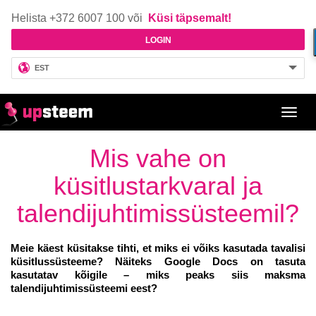
Helista +372 6007 100 või
Küsi täpsemalt!
LOGIN
EST
Toggl
navig
Mis vahe on
küsitlustarkvaral ja
talendijuhtimissüsteemil?
Meie käest küsitakse tihti, et miks ei võiks kasutada tavalisi
küsitlussüsteeme? Näiteks Google Docs on tasuta
kasutatav kõigile
–
miks peaks siis maksma
talendijuhtimissüsteemi eest?