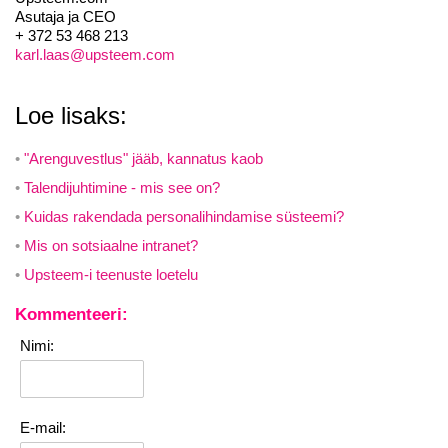
Asutaja ja CEO
+ 372 53 468 213
karl.laas@upsteem.com
Loe lisaks:
"Arenguvestlus" jääb, kannatus kaob
Talendijuhtimine - mis see on?
Kuidas rakendada personalihindamise süsteemi?
Mis on sotsiaalne intranet?
Upsteem-i teenuste loetelu
Kommenteeri:
Nimi:
E-mail: