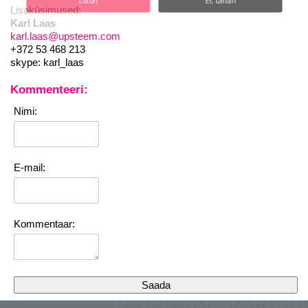
Liitun
Ei, tänan
Lisaküsimused:
Karl Laas
karl.laas@upsteem.com
+372 53 468 213
skype: karl_laas
Kommenteeri:
Nimi:
E-mail:
Kommentaar: