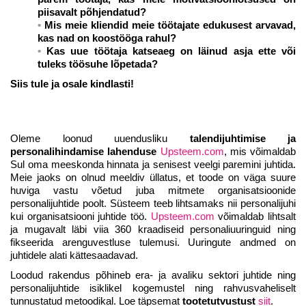
piisavalt põhjendatud?
Mis meie kliendid meie töötajate edukusest arvavad,
kas nad on koostööga rahul?
Kas uue töötaja katseaeg on läinud asja ette või
tuleks töösuhe lõpetada?
Siis tule ja osale kindlasti!
Oleme loonud uuendusliku
talendijuhtimise ja
personalihindamise lahenduse
Upsteem.com
, mis võimaldab
Sul oma meeskonda hinnata ja senisest veelgi paremini juhtida.
Meie jaoks on olnud meeldiv üllatus, et toode on väga suure
huviga vastu võetud juba mitmete organisatsioonide
personalijuhtide poolt. Süsteem teeb lihtsamaks nii personalijuhi
kui organisatsiooni juhtide töö.
Upsteem.com
võimaldab lihtsalt
ja mugavalt läbi viia 360 kraadiseid personaliuuringuid ning
fikseerida arenguvestluse tulemusi. Uuringute andmed on
juhtidele alati kättesaadavad.
Loodud rakendus põhineb era- ja avaliku sektori juhtide ning
personalijuhtide isiklikel kogemustel ning rahvusvaheliselt
tunnustatud metoodikal. Loe täpsemat
tootetutvustust
siit
.