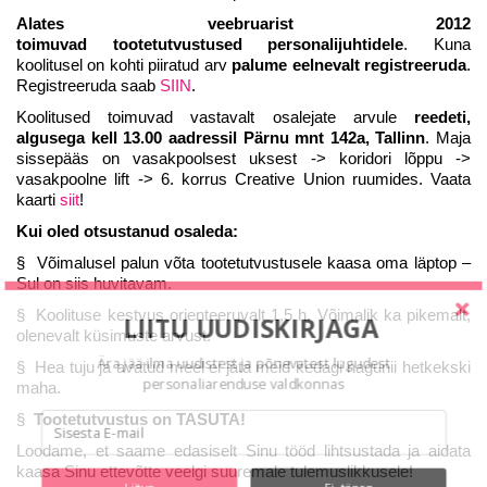
Alates veebruarist 2012
toimuvad tootetutvustused personalijuhtidele
. Kuna
koolitusel on kohti piiratud arv
palume eelnevalt registreeruda
.
Registreeruda saab
SIIN
.
Koolitused toimuvad vastavalt osalejate arvule
reedeti,
algusega kell 13.00 aadressil Pärnu mnt 142a, Tallinn
. Maja
sissepääs on vasakpoolsest uksest -> koridori lõppu ->
vasakpoolne lift -> 6. korrus Creative Union ruumides. Vaata
kaarti
siit
!
Kui oled otsustanud osaleda:
§ Võimalusel palun võta tootetutvustusele kaasa oma läptop –
Sul on siis huvitavam.
§ Koolituse kestvus orienteeruvalt 1,5 h. Võimalik ka pikemalt,
LIITU UUDISKIRJAGA
olenevalt küsimuste arvust.
Ära jää ilma uudistest ja põnevatest lugudest
§ Hea tuju ja avatud meel ei jäta meid kedagi nagunii hetkekski
personaliarenduse valdkonnas
maha.
§
Tootetutvustus on TASUTA!
Loodame, et saame edasiselt Sinu tööd lihtsustada ja aidata
kaasa Sinu ettevõtte veelgi suuremale tulemuslikkusele!