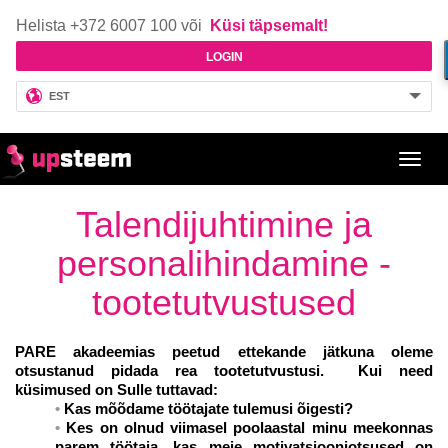
Helista +372 6007 100 või
Küsi täpsemalt!
LOGIN
EST
Toggl
navig
Talendijuhtimine ja
personalihindamine -
tootetutvustused
PARE akadeemias peetud ettekande jätkuna oleme
otsustanud pidada rea tootetutvustusi.
Kui need
küsimused on Sulle tuttavad:
Kas mõõdame töötajate tulemusi õigesti?
Kes on olnud viimasel poolaastal minu meekonnas
parem töötaja, kas meie motivatsiooniotsused on