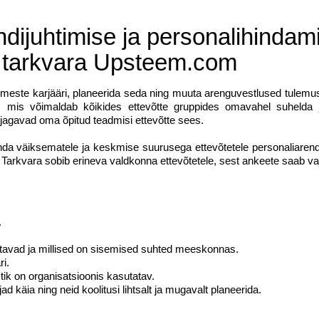
ndijuhti­mise ja personalihin­da­m
e tarkvara Upsteem.com
imeste karjääri, planeerida seda ning muuta arenguvestlused tulemus
t, mis võimaldab kõikides ettevõtte gruppides omavahel suhelda j
d jagavad oma õpitud teadmisi ettevõtte sees.
nda väiksematele ja keskmise suurusega ettevõtetele personaliaren
 Tarkvara sobib erineva valdkonna ettevõtetele, sest ankeete saab va
.
tavad ja millised on sisemised suhted meeskonnas.
ri.
tik on organisatsioonis kasutatav.
jad käia ning neid koolitusi lihtsalt ja mugavalt planeerida.