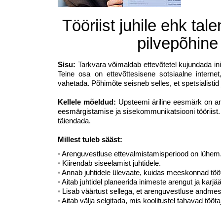
Tööriist juhile ehk tale
pilvepõhin
Sisu:
Tarkvara võimaldab ettevõtetel kujundada in
Teine osa on ettevõttesisene sotsiaalne interne
vahetada. Põhimõte seisneb selles, et spetsialisti
Kellele mõeldud:
Upsteemi äriline eesmärk on a
eesmärgistamise ja sisekommunikatsiooni tööriist.
täiendada.
Millest tuleb sääst:
Arenguvestluse ettevalmistamisperiood on lühem
Kiirendab siseelamist juhtidele.
Annab juhtidele ülevaate, kuidas meeskonnad töö
Aitab juhtidel planeerida inimeste arengut ja karjää
Lisab väärtust sellega, et arenguvestluse andmes
Aitab välja selgitada, mis koolitustel tahavad tööta