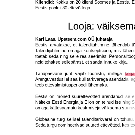
Kliendid:
Kokku on 20 klienti Soomes ja Eestis. Es
Eestis pooleli 30 ettevõttega.
Looja: väiksem
Karl Laas, Upsteem.com OÜ juhataja
Eestis arvatakse, et talendijuhtimine tähendab tü
Talendijuhtimine on aga kontseptsioon, mis tähen
toetab seda ning selle realiseerimist. Personalitö
neid tehakse sellepärast, et saada linnuke kirja.
Tänapäevane juht vajab tööriistu, millega korj
Arenguvestlusi ei saa küll tarkvaraga asendada, aga
teeb ettevalmistusperioodi lühemaks.
Eestis on mõned suurettevõtted arendanud ise e
Näiteks Eesti Energia ja Elion on teinud ise ni
on aga kättesaamatu keskmiseja väiksema suuruse
Globaalne turg sellisel talenditarkvaral on tohutu
Seda turgu domineerivad suured ettevõtted, kes tee