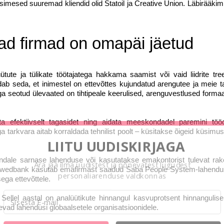
imesed suuremad kliendid olid Statoil ja Creative Union. Läbirääkim
ad firmad on omapäi jäetud
ütute ja tülikate töötajatega hakkama saamist või vaid liidrite tree
dab seda, et inimestel on ettevõttes kujundatud arengutee ja meie t
öga seotud ülevaated on tihtipeale keerulised, arenguvestlused forma
ata efektiivselt tagasidet ning aidata meeskondadel paremini töö
 tarkvara aitab korraldada tehnilist poolt – küsitakse õigeid küsimus
LIITU UUDISKIRJAGA
ndale sarnase lahenduse või kasutatakse emakontorist tulevat rak
Ära jää ilma uudistest ja põnevatest lugudest
ng Swed­bank kasutab emafirmast saadud Saba People System-lahendu
personaliarenduse valdkonnas
ga ettevõttele.
. Sellel aastal on analüütikute hinnangul kasvuprotsent hinnangulise
vad lahendusi globaalsetele organisatsioonidele.