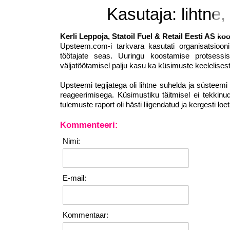
Kasutaja: lihtne,
Kerli Leppoja, Statoil Fuel & Retail Eesti AS koo
Upsteem.com-i tarkvara kasutati organisatsioonik
töötajate seas. Uuringu koostamise protsessis 
väljatöötamisel palju kasu ka küsimuste keelelises
Upsteemi tegijatega oli lihtne suhelda ja süsteemi
reageerimisega. Küsimustiku täitmisel ei tekkinu
tulemuste raport oli hästi liigendatud ja kergesti loet
Kommenteeri:
Nimi:
E-mail:
Kommentaar: