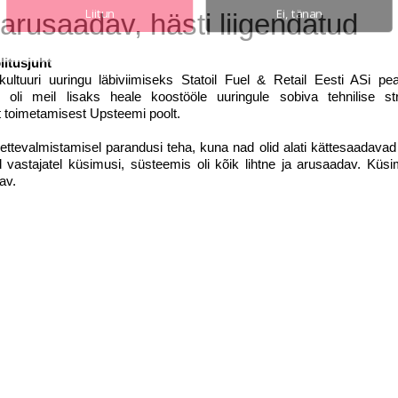
Liitun
Ei, tänan
 arusaadav, hästi liigendatud
litusjuht
ultuuri uuringu läbiviimiseks Statoil Fuel & Retail Eesti ASi pea
oli meil lisaks heale koostööle uuringule sobiva tehnilise str
t toimetamisest Upsteemi poolt.
 ettevalmistamisel parandusi teha, kuna nad olid alati kättesaadavad 
d vastajatel küsimusi, süsteemis oli kõik lihtne ja arusaadav. Küsi
av.