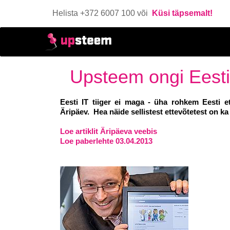
Helista +372 6007 100 või
Küsi täpsemalt!
Upsteem ongi Eesti 
Eesti IT tiiger ei maga - üha rohkem Eesti et
Äripäev.
Hea näide sellistest ettevõtetest on 
Loe artiklit Äripäeva veebis
Loe paberlehte 03.04.2013