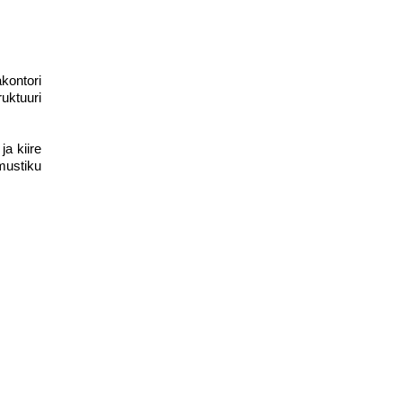
kontori
uktuuri
ja kiire
mustiku