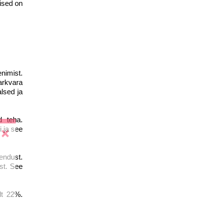
ised on
nimist.
arkvara
alsed ja
d teha.
i ja see
endust.
st. See
lt 22%.