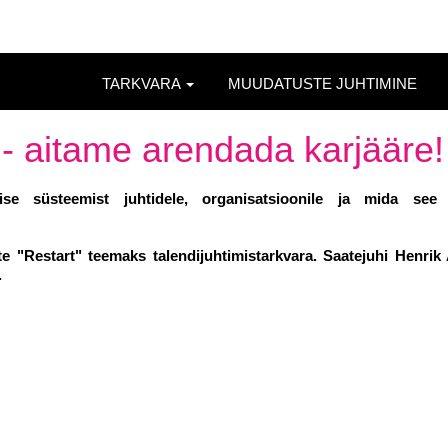
TARKVARA
MUUDATUSTE JUHTIMINE
- aitame arendada karjääre!
se süsteemist juhtidele, organisatsioonile ja mida see
te "Restart" teemaks talendijuhtimistarkvara. Saatejuhi Henrik
.