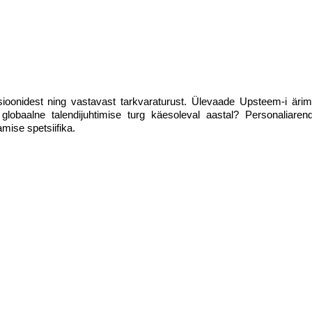
tsioonidest ning vastavast tarkvaraturust. Ülevaade Upsteem-i ärimu
globaalne talendijuhtimise turg käesoleval aastal? Personaliaren
mise spetsiifika.
LIITU UUDISKIRJAGA
Ära jää ilma uudistest ja põnevatest lugudest
personaliarenduse valdkonnas