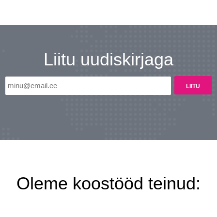
Liitun
Ei, tänan
Liitu uudiskirjaga
Oleme koostööd teinud: