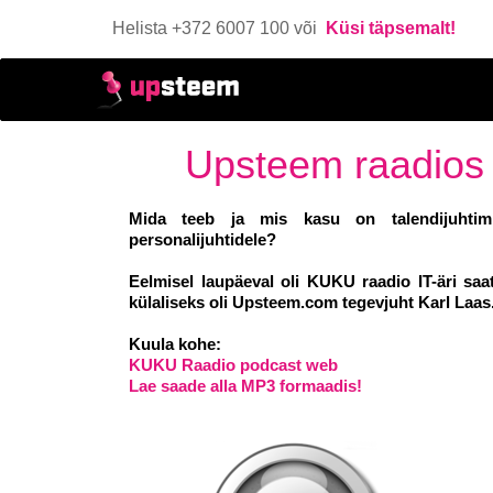
Helista +372 6007 100 või
Küsi täpsemalt!
Upsteem raadios 
Mida teeb ja mis kasu on talendijuhtimi
personalijuhtidele?
Eelmisel laupäeval oli KUKU raadio IT-äri saa
külaliseks oli Upsteem.com tegevjuht Karl Laas
Kuula kohe:
KUKU Raadio podcast web
Lae saade alla MP3 formaadis!