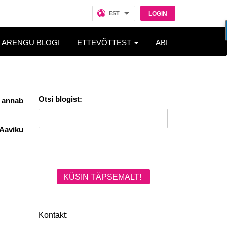
EST
LOGIN
ARENGU BLOGI
ETTEVÕTTEST
ABI
Otsi blogist:
 annab
 Aaviku
KÜSIN TÄPSEMALT!
Kontakt: