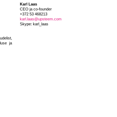
Karl Laas
CEO ja co-founder
+372 53 468213
karl.laas@upsteem.com
Skype: karl_laas
delist,
duse ja