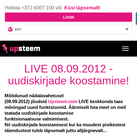
Helista +372 6007 100 või
Küsi täpsemalt!
LOGIN
EST
Toggl
navig
LIVE 08.09.2012 -
uudiskirjade koostamine!
Möödunud nädalavahetusel
(08.09.2012)
jõudsid
Upsteem.com
LIVE keskkonda taas
mõningad uued funktsioonid. Äärmiselt hea meel on meil
teatada
uudiskirjade koostamise
funktsionaalsuse
valmimisest.
Nii uudiskirjade koostamisest kui ka muudest pisikestest
täiendustest tuleb täpsemalt juttu alljärgnevalt...