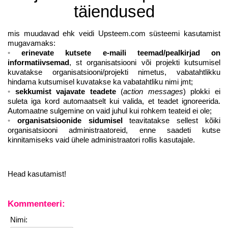
täiendused
mis muudavad ehk veidi Upsteem.com süsteemi kasutamist
mugavamaks:
erinevate kutsete e-maili teemad/pealkirjad on
informatiivsemad
, st organisatsiooni või projekti kutsumisel
kuvatakse organisatsiooni/projekti nimetus, vabatahtlikku
hindama kutsumisel kuvatakse ka vabatahtliku nimi jmt;
sekkumist vajavate teadete
(
action messages
) plokki ei
suleta iga kord automaatselt kui valida, et teadet ignoreerida.
Automaatne sulgemine on vaid juhul kui rohkem teateid ei ole;
organisatsioonide sidumisel
teavitatakse sellest kõiki
organisatsiooni administraatoreid, enne saadeti kutse
kinnitamiseks vaid ühele administraatori rollis kasutajale.
Head kasutamist!
Kommenteeri:
Nimi: