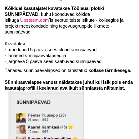
Kõikidel kasutajatel kuvatakse Töölaual plokki
SÜNNIPÄEVAD
, kuhu koonduvad kõikide
isikuga
Upsteem.com
'is seotud teiste isikute - kolleegide ja
projektimeeskondade ning tegevusgruppide liikmete -
sünnipäevad.
Kuvatakse:
möödunud 5 päeva sees olnud sünnipäevad
tänased sünnipäevalapsed ja
järgneva 5 päeva sees saabuvad sünnipäevad.
Tänased sünnipäevalapsed on tähistatud
kollase tärnikesega
.
Sünnipäevalapse vanust
näidatakse juhul kui isik pole enda
kasutajaprofiilil keelanud avalikult sünniaasta näitamist.