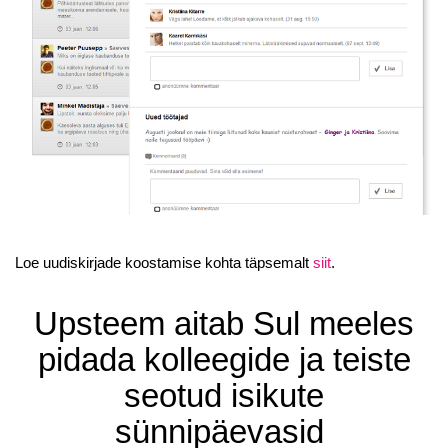
Loe uudiskirjade koostamise kohta täpsemalt
siit
.
Upsteem aitab Sul meeles
pidada kolleegide ja teiste
seotud isikute
sünnipäevasid