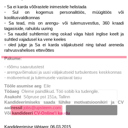
Sa ei karda võõrastele inimestele helistada
Sul on kogemus personalitöös, müügitöös või
koolitusvaldkonnas
Sa tead, mis on arengu- või tulemusvestlus, 360 kraadi
tagasiside, rahulolu uuring
Sa naudid suhtlemist ning oskad
väga hästi
inglise keelt ja
suhtled vajadusel ka vene keeles
oled julge ja Sa ei karda väljakutseid ning tahad areneda
rahvusvahelises ettevõttes
Pakume:
LIITU UUDISKIRJAGA
rõõmu saavutustest
arenguvõimalusi ja uusi väljakutseid turbulentses keskkonnas
Ära jää ilma uudistest ja põnevatest lugudest
motiveerivat ja tulemusele vastavat tasu
personaliarenduse valdkonnas
Tööle asumise aeg
Eile
Tööaeg
Oleme paindlikud. Töö sobib ka tudengile.
Asukoht
Sõpruse pst 151a, Tallinn
Kandideerimiseks saada lühike motivatsioonikiri ja CV
aadressil
jobs@upsteem.com
Liitun
Ei, tänan
Või kandideeri
CV-Online'i kaudu
Kandideerimise tähtaeg: 06.03.2015