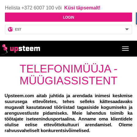
Helista +372 6007 100 või
Küsi täpsemalt!
LOGIN
EST
Toggl
navig
TELEFONIMÜÜJA -
MÜÜGIASSISTENT
Upsteem.com aitab juhtida ja arendada inimesi keskmise
suurusega ettevõtetes, tehes selleks kättesaadavaks
mugavalt kasutatavad tööriistad tagasiside kogumiseks ja
arenguvestluste pidamiseks. Meie lahendus toimib ka
töötajate iseteenindusportaalina. Anname oma klientidele
olulise eelise ettevõttekultuuri arendamisel. Oleme
rahvusvaheliselt konkurentsivõimelised.