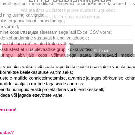
tuvalt valitud metoodikast erinevaid anonüümsuse tasemeid - v
Ära jää ilma uudistest ja põnevatest lugudest
d ning uuring käivitada;
personaliarenduse valdkonnas
las organisatsiooni brändinguga;
te vormid;
tmine koos vastajate sisestamisega läbi Excel CSV vormi;
nde kohandamine vastavalt kliendi vajadusele;
imaldab luua mõtestatud kokkuvõtteid;
 vastustest et luua ülevaatlike grupi kokkuvõtteid;
Liitun
Ei, tänan
ringu läbiviijale koos võimalusega saata täiendavaid meeldet
g võimalus valikuliselt saata raportid kõikidele osalejatele või ükshaa
korrektse keelekasutuse vältimiseks;
etuste e-mailide kohaletoimetamise, avamise ja tagasipõrkamise kohta
ilide saatja ja meilide tagasiside aadress;
rida uuringuid eraldi projektidena või kliendikeskselt;
dada või jagada ettevõtete vahel.
em.com
!
kuidas?