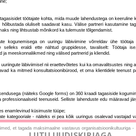
ine;
t tagasisidet töötajate kohta, mida muude lahendustega on keeruline 
 hõlbustada oluliselt saadavat kasu. Välise partneri kasutamine tag
ks ning lihtsustab mõnikord ka tulemuste tõlgendamist.
te kogunemisega on uuringu läbiviimine võrreldav ühe töötaja
se selleks eraldi ette nähtud gruppidesse, tavaliselt: Töötaja ise,
ad ja meeskonnaliikmed ning välised partnerid ja kliendid.
riingute läbiviimisel nii eraettevõtetes kui ka omavalitsustes ning 
utavad ka mitmed konsultatsioonibürood, et oma klientidele teenust 
.
rakendusega (näiteks Google forms) on 360 kraadi tagasiside kogumi
professionaalseid teenuseid. Selliste lahenduste edu määravad jä
es enamlevinud küsimuste tüüpe;
ate kategooriale - näiteks ei pea kõik uuringus osalevad vastajad 
imed, et tagada maksimaalne vastavus organisatsioonikultuuriga - 
LIITU UUDISKIRJAGA