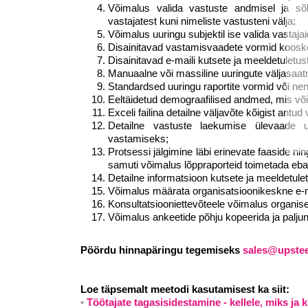
Võimalus valida vastuste andmisel ja sõl
vastajatest kuni nimeliste vastusteni välja;
Võimalus uuringu subjektil ise valida vastajai
Disainitavad vastamisvaadete vormid kooskõ
Disainitavad e-maili kutsete ja meeldetuletus
Manuaalne või massiline uuringute väljasaa
Standardsed uuringu raportite vormid või ne
Eeltäidetud demograafilised andmed, mis võ
Exceli failina detailne väljavõte kõigist antud
Detailne vastuste laekumise ülevaade uu
vastamiseks;
Protsessi jälgimine läbi erinevate faaside nin
samuti võimalus lõppraporteid toimetada eba
Detailne informatsioon kutsete ja meeldetul
Võimalus määrata organisatsioonikeskne e-ma
Konsultatsiooniettevõteele võimalus organisee
Võimalus ankeetide põhju kopeerida ja paljun
Pöördu hinnapäringu tegemiseks
sales@upste
Loe täpsemalt meetodi kasutamisest ka siit:
Töötajate tagasisidestamine - kellele, miks ja 