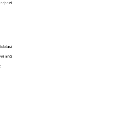
arjatud
uletusi
val ning
;