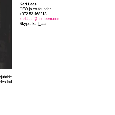
Karl Laas
CEO ja co-founder
+372 53 468213
karl.laas@upsteem.com
Skype: karl_laas
kjuhtide
des kui