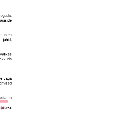
koguda.
asiside
 suhtes
 juhid,
avalikes
pakkuda
ne väga
rgmised
vastama
näiteks