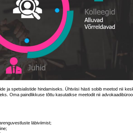
de ja spetsialistide hindamiseks. Ühtviisi hästi sobib meetod nii kes
seks. Oma paindlikkuse tõttu kasutatkse meetodit nii advokaadibüroo
arenguvestluste läbiviimist;
ine;