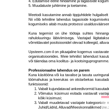
4. Edutamise eelne hindamine ja tagasiside kogum
5. Muudatuste juhtimine ja toetamine.
Meetodi kasutamine annab tippjuhtidele hulgalisel
Nii võib tehniline lahendus tagasiside kogumiseks
kogumiseks aitab muuta protsessi usaldusväärsema
Kuna tegemist on ühe töötaja suhtes hinnangu
rahuloluuringu läbiviimisega. Vastajad liigitatak
võrreldavatel positsioonidel olevad kolleegid, alluv
Upsteem.com-il on pikaajaline kogemus vastavate uu
organisatsioonides. Meie tehnilist lahendust kas
või täiendaa oma koolitus- ja kootsinguprogramme
Professionaalne lahendus on parem
Kuna käsitööna või ka tavalise ja tasuta uuringu
töömahukas ja keerukas on otstarbekas kasutada 
funktsioonid:
Vabalt kujundatavad ankeedivormid kasutad
Võimalus küsimusi esitada vastavalt vastaj
kõiki küsimusi;
Vabalt muudetavad vastajate kategooriate n
Juhid/Liidrid, Alluvad/Meeskonnaliikmed jne.;