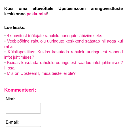
Küsi oma ettevõttele Upsteem.com arenguvestluste
keskkonna
pakkum
ist
!
Loe lisaks:
4 soovitust töötajate rahulolu uuringute läbiviimiseks
Veebipõhine rahulolu uuringute keskkond säästab nii aega kui
raha
Külalispostitus: Kuidas kasutada rahulolu-uuringutest saadud
infot juhtimises?
Kuidas kasutada rahulolu-uuringutest saadud infot juhtimises?
II osa
Mis on Upsteemil, mida teistel ei ole?
Kommenteeri:
Nimi:
E-mail: