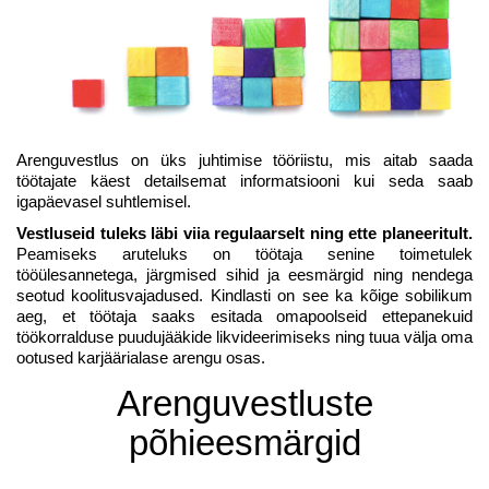
Arenguvestlus on üks juhtimise tööriistu, mis aitab saada
töötajate käest detailsemat informatsiooni kui seda saab
igapäevasel suhtlemisel.
Vestluseid tuleks läbi viia regulaarselt ning ette planeeritult.
Peamiseks aruteluks on töötaja senine toimetulek
tööülesannetega, järgmised sihid ja eesmärgid ning nendega
seotud koolitusvajadused. Kindlasti on see ka kõige sobilikum
aeg, et töötaja saaks esitada omapoolseid ettepanekuid
töökorralduse puudujääkide likvideerimiseks ning tuua välja oma
ootused karjäärialase arengu osas.
Arenguvestluste
põhieesmärgid