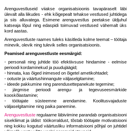
Arenguvestluseid viiakse organisatsioonis tavapäraselt läbi
ülevalt alla liikudes - ehk kõigepealt tehakse vestlused juhtidega
ja siis alluvatega. Esimene arenguvestlus peetakse üldjuhul
katseaja lõpul ning edaspidi toimuvad vestlused vähemalt üks
kord aastas.
Arenguvestluste raames tuleks käsitleda kolme teemat – töötaja
minevik, olevik ning tulevik selles organisatsioonis.
Peamised arenguvestluste eesmärgid:
personali ning juhtide töö efektiivsuse hindamine - eelmise
perioodi kordaminekud ja puudujäägid;
hinnata, kas õiged inimesed on õigetel ametikohtadel;
ootuste ja väärtushinnangute väljaselgitamine;
ideede pakkumine ning parendusettepanekute tegemine;
järgmise perioodi arengu- ja tegevuseesmärkide
kooskõlastamine;
töötajate süsteemne arendamine. Koolitusvajaduste
väljaselgitamine ning paika panemine.
Arenguvestluste
regulaarne läbiviimine parandab organisatsiooni
sisekliimat ja üldist töökorraldust, tõstab töötajate motivatsiooni
ning kokku kogutud väärtusliku informatsiooni põhjal on juhtidel