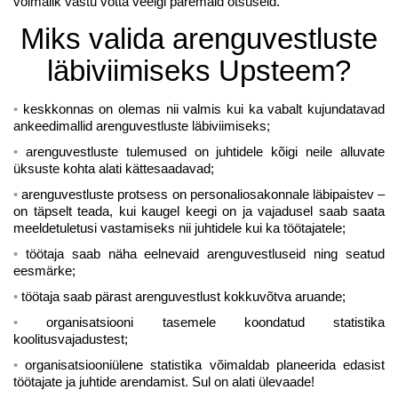
võimalik vastu võtta veelgi paremaid otsuseid.
Miks valida arenguvestluste
läbiviimiseks Upsteem?
keskkonnas on olemas nii valmis kui ka vabalt kujundatavad
ankeedimallid arenguvestluste läbiviimiseks;
arenguvestluste tulemused on juhtidele kõigi neile alluvate
üksuste kohta alati kättesaadavad;
arenguvestluste protsess on personaliosakonnale läbipaistev –
on täpselt teada, kui kaugel keegi on ja vajadusel saab saata
meeldetuletusi vastamiseks nii juhtidele kui ka töötajatele;
töötaja saab näha eelnevaid arenguvestluseid ning seatud
eesmärke;
töötaja saab pärast arenguvestlust kokkuvõtva aruande;
organisatsiooni tasemele koondatud statistika
koolitusvajadustest;
organisatsiooniülene statistika võimaldab planeerida edasist
töötajate ja juhtide arendamist. Sul on alati ülevaade!