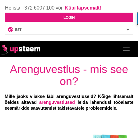
Helista +372 6007 100 või
Küsi täpsemalt!
LOGIN
EST
Toggl
navig
Arenguvestlus - mis see
on?
Mille jaoks viiakse läbi arenguvestluseid? Kõige lihtsamalt
öeldes aitavad
arenguvestlused
leida lahendusi tööalaste
eesmärkide saavutamist takistavatele probleemidele.