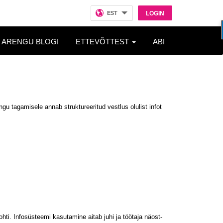
EST
LOGIN
ARENGU BLOGI
ETTEVÕTTEST
ABI
u tagamisele annab struktureeritud vestlus olulist infot
ti. Infosüsteemi kasutamine aitab juhi ja töötaja näost-