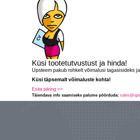
Küsi tootetutvustust ja hinda!
Upsteem pakub rohkelt võimalusi tagasisideks j
Küsi täpsemalt võimaluste kohta!
Esita päring >>
Täiendava info saamiseks palume pöörduda:
sales@up