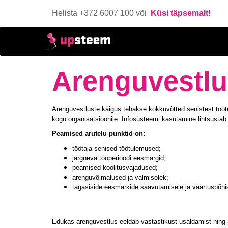
Helista +372 6007 100 või
Küsi täpsemalt!
Arenguvestl
Arenguvestluste käigus tehakse kokkuvõtted senistest töötul
kogu organisatsioonile. Infosüsteemi kasutamine lihtsustab
Peamised arutelu punktid on:
töötaja senised töötulemused;
järgneva tööperioodi eesmärgid;
peamised koolitusvajadused;
arenguvõimalused ja valmisolek;
tagasiside eesmärkide saavutamisele ja väärtuspõhis
Edukas arenguvestlus eeldab vastastikust usaldamist ning a