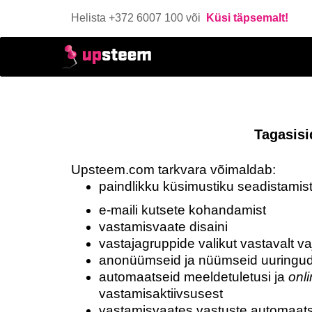
Helista +372 6007 100 või
Küsi täpsemalt!
Tagasisi
Upsteem.com tarkvara võimaldab:
paindlikku küsimustiku seadistamis
e-maili kutsete kohandamist
vastamisvaate disaini
vastajagruppide valikut vastavalt v
anonüümseid ja nüümseid uuringu
automaatseid meeldetuletusi ja
onl
vastamisaktiivsusest
vastamisvaates vastuste automaats