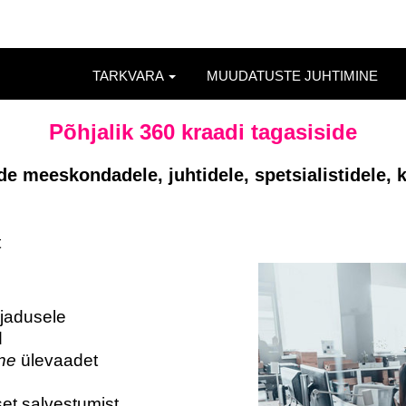
TARKVARA
MUUDATUSTE JUHTIMINE
Põhjalik 360 kraadi tagasiside
de meeskondadele, juhtidele, spetsialistidele, 
t
ajadusele
d
ine
ülevaadet
et salvestumist