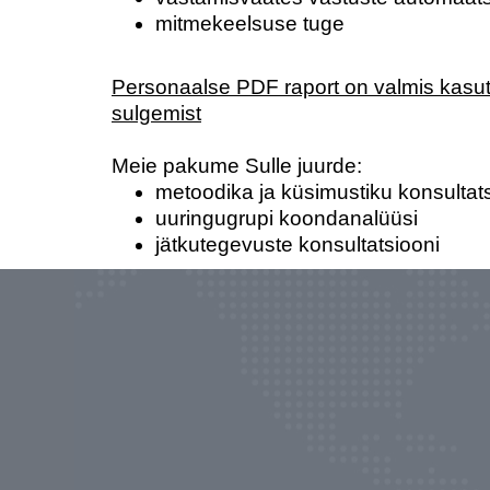
mitmekeelsuse tuge
Personaalse PDF raport on valmis kasu
sulgemist
Meie pakume Sulle juurde:
metoodika ja küsimustiku konsultat
uuringugrupi koondanalüüsi
jätkutegevuste konsultatsiooni