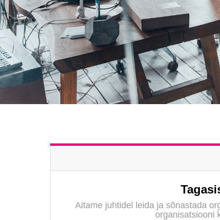
Tagasi
Aitame juhtidel leida ja sõnastada o
organisatsiooni 