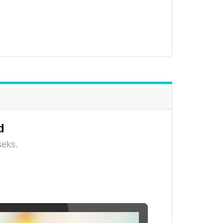
d
iseks.