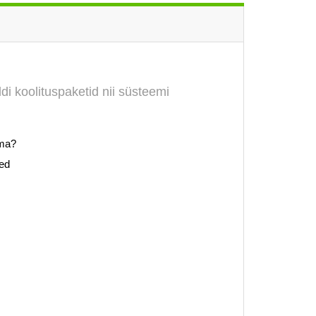
di koolituspaketid nii süsteemi
ama?
sed