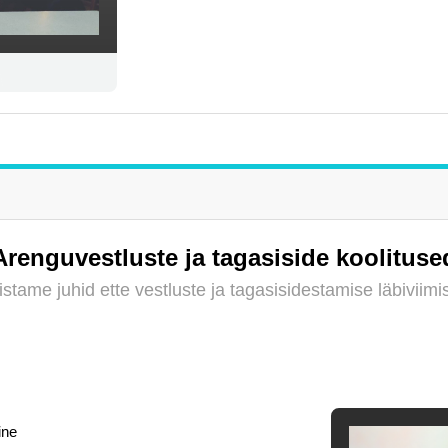
Arenguvestluste ja tagasiside koolituse
stame juhid ette vestluste ja tagasisidestamise läbiviim
ine