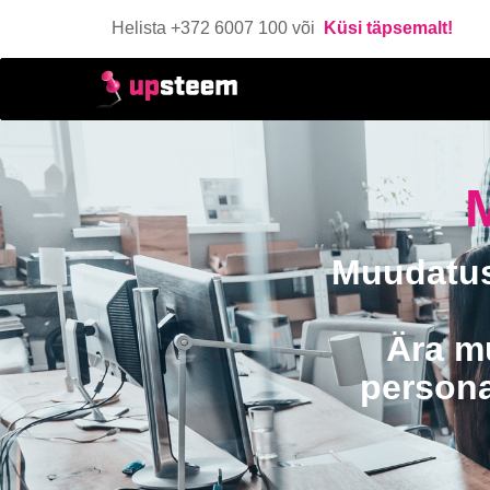
Helista +372 6007 100 või
Küsi täpsemalt!
Muudatust
Ära m
persona