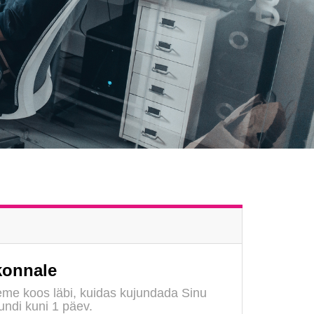
konnale
leme koos läbi, kuidas kujundada Sinu
undi kuni 1 päev.