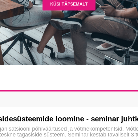
KÜSI TÄPSEMALT
sidesüsteemide loomine - seminar juht
rganisatsiooni põhiväärtused ja võtmekompetentsid. Mõt
keskne tagasiside süsteem. Seminar kestab tavaliselt 3 t