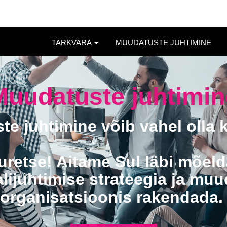
TARKVARA
MUUDATUSTE JUHTIMINE
Muudatuste juhtimin
e juhtimine võib vahel olla 
uretse! Aitame Sul läbi mõeld
lijuhtimise strateegia ja mu
organisatsioonis rakendada