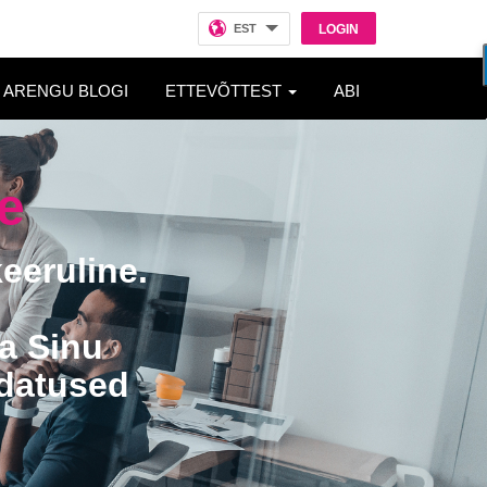
EST
LOGIN
ARENGU BLOGI
ETTEVÕTTEST
ABI
e
keeruline.
a Sinu
udatused
.