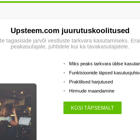
LIITU UUDISKIRJAGA
Ära jää ilma uudistest ja põnevatest lugudest
Upsteem.com juurutuskoolitused
personaliarenduse valdkonnas
e tagasiside ja/või vestluste tarkvara kasutamiseks. Eral
peakasutajale, juhtidele kui ka tavakasutajatele.
Miks peaks tarkvara üldse kasut
Liitun
Ei, tänan
Funktsioonide täpsed kasutusjuhi
Praktilised harjutused
Hirmude maandamine
KÜSI TÄPSEMALT