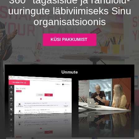
360°
tagasiside ja rahulolu-
uuringute läbiviimiseks Sinu
organisatsioonis
KÜSI PAKKUMIST