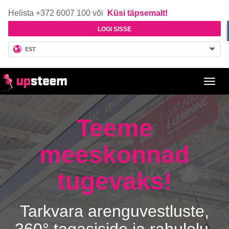
Helista +372 6007 100 või
Küsi täpsemalt!
LOGI SISSE
EST
Toggl
navig
Teeme
meeskonnad
tugevaks!
Tarkvara arenguvestluste,