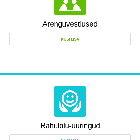
Arenguvestlused
KÜSI LISA
Learn more
Rahulolu-uuringud