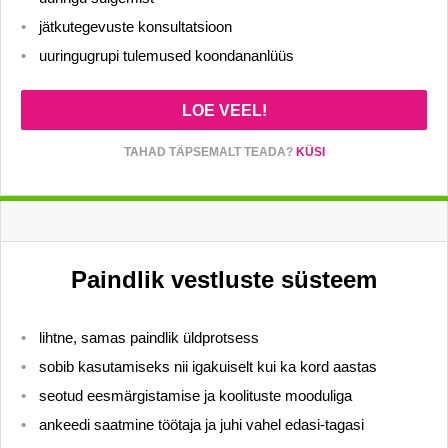
jätkutegevuste konsultatsioon
uuringugrupi tulemused koondananlüüs
LOE VEEL!
TAHAD TÄPSEMALT TEADA?
KÜSI
Paindlik vestluste süsteem
lihtne, samas paindlik üldprotsess
sobib kasutamiseks nii igakuiselt kui ka kord aastas
seotud eesmärgistamise ja koolituste mooduliga
ankeedi saatmine töötaja ja juhi vahel edasi-tagasi