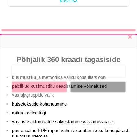
KÜSI LISA
Learn more
LIITU UUDISKIRJAGA
Ära jää ilma uudistest ja põnevatest lugudest
personaliarenduse valdkonnas
Põhjalik 360 kraadi tagasiside
küsimustiku ja metoodika valiku konsultatsioon
paidlikud küsimustiku seadistamise võimalused
Liitun
Ei, tänan
vastajagruppide valik
kutsetekstide kohandamine
mitmekeelne tugi
vastuste automaatne salvestamine vastamisvaates
personaalne PDF raport valmis kasutamiseks kohe pärast
uuringu sulgemist