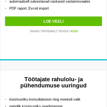
automaatselt salvestavad vastused vastamisvaates
PDF raport, Exceli import
LOE VEEL!
TAHAD TÄPSEMALT TEADA?
KÜSI
Töötajate rahulolu- ja
pühendumuse uuringud
küsimustiku konsultatsioon ning meetodi valik
paindlik küsimustiku seadistamine