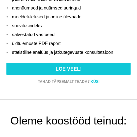
anonüümsed ja nüümsed uuringud
meeldetuletused ja online ülevaade
soovitusindeks
salvestatud vastused
üldtulemuste PDF raport
statistiline analüüs ja jätkutegevuste konsultatsioon
LOE VEEL!
TAHAD TÄPSEMALT TEADA?
KÜSI
Oleme koostööd teinud: