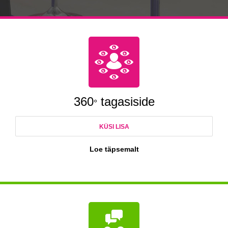
360
tagasiside
°
KÜSI LISA
Loe täpsemalt