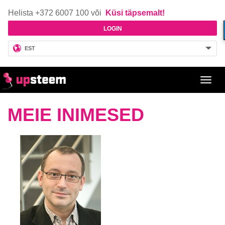
Helista +372 6007 100 või
Küsi täpsemalt!
LOGIN
EST
Toggl
navig
MEIE INIMESED