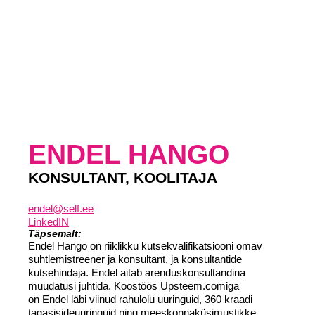
LIITU UUDISKIRJAGA
Ära jää ilma uudistest ja põnevatest lugudest
personaliarenduse valdkonnas
ENDEL HANGO
KONSULTANT, KOOLITAJA
Liitun
Ei, tänan
endel@self.ee
LinkedIN
Täpsemalt:
Endel Hango on riiklikku kutsekvalifikatsiooni omav
suhtlemistreener ja konsultant, ja konsultantide
kutsehindaja. Endel aitab arenduskonsultandina
muudatusi juhtida. Koostöös Upsteem.comiga
on Endel läbi viinud rahulolu uuringuid, 360 kraadi
tagasisideuuringuid ning meeskonnaküsimustikke.