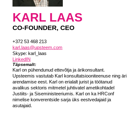
KARL LAAS
CO-FOUNDER, CEO
+372 53 468 213
karl.laas@upsteem.com
Skype: karl_laas
LinkedIN
Täpsemalt:
Karl on pühendunud ettevõtja ja ärikonsultant.
Upsteemis vastutab Karl konsultatsiooniteenuse ning äri
arendamise eest. Karl on erialalt jurist ja töötanud
avalikus sektoris mitmetel juhtivatel ametikohtadel
Justiits- ja Siseministeeriumis. Karl on ka HRConf
nimelise konverentside sarja üks eestvedajaid ja
asutajaid.