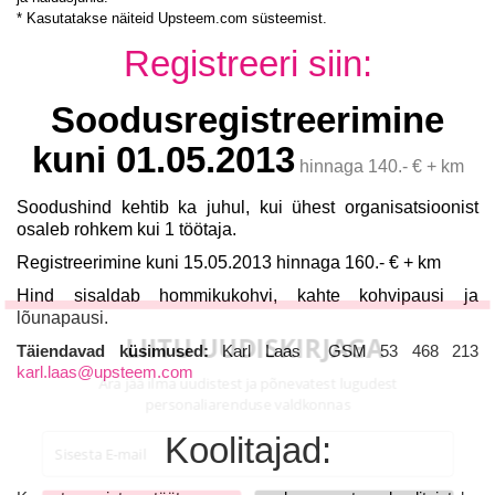
* Kasutatakse näiteid Upsteem.com süsteemist.
Registreeri siin:
Soodusregistreerimine
kuni 01.05.2013
hinnaga 140.- € + km
Soodushind kehtib ka juhul, kui ühest organisatsioonist
osaleb rohkem kui 1 töötaja.
Registreerimine kuni 15.05.2013 hinnaga 160.- € + km
Hind sisaldab hommikukohvi, kahte kohvipausi ja
lõunapausi.
LIITU UUDISKIRJAGA
Täiendavad küsimused:
Karl Laas GSM 53 468 213
karl.laas@upsteem.com
Ära jää ilma uudistest ja põnevatest lugudest personaliarenduse
valdkonnas
Koolitajad: