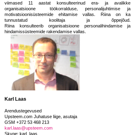
viimased 11 aastat konsulteerinud era- ja avalikke
organisatsioone töökorralduse, personalijuhtimise ja
motivatsioonisüsteemide ehitamise vallas. Riina on ka
tunnustatud koolitaja ja õppejõud.
Riina konsulteerib organisatsioone personalihindamise ja
hindamissüsteemide rakendamise vallas.
Karl Laas
Arendustegevused
Upsteem.com Juhatuse liige, asutaja
GSM +372 53 468 213
karl.laas@upsteem.com
Skype: karl_laas