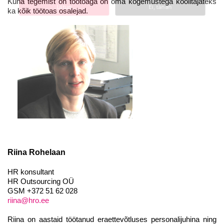
Kuna tegemist on töötoaga on oma kogemustega koolitajateks
Liitun
Ei, tänan
ka kõik töötoas osalejad.
Riina Rohelaan
HR konsultant
HR Outsourcing OÜ
GSM +372 51 62 028
riina@hro.ee
Riina on aastaid töötanud eraettevõtluses personalijuhina ning