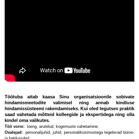
Töötuba aitab kaasa Sinu organisatsioonile sobivate
hindamismeetodite valimisel ning annab kindluse
hindamissüsteemi rakendamiseks. Kui oled tegutsev praktik
saad vahetada mõtteid kolleegide ja ekspertidega ning olla
kindel oma valikutes.
Töö vorm:
loeng, arutelud, kogemuste vahetamine.
Osalejad:
personalijuhid, juhid, personaliküsimustega tegelevad büroo-
ja haldusjuhid.