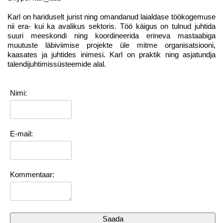
Karl on hariduselt jurist ning omandanud laialdase töökogemuse
nii era- kui ka avalikus sektoris. Töö käigus on tulnud juhtida
suuri meeskondi ning koordineerida erineva mastaabiga
muutuste läbiviimise projekte üle mitme organisatsiooni,
kaasates ja juhtides inimesi. Karl on praktik ning asjatundja
talendijuhtimissüsteemide alal.
Nimi:
E-mail:
Kommentaar: