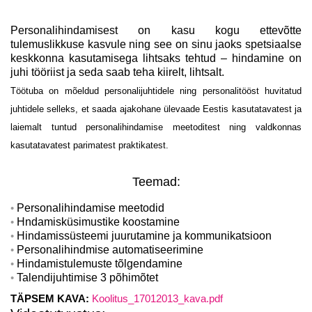
Personalihindamisest on kasu kogu ettevõtte
tulemuslikkuse kasvule ning see on sinu jaoks spetsiaalse
keskkonna kasutamisega lihtsaks tehtud – hindamine on
juhi tööriist ja seda saab teha kiirelt, lihtsalt.
Töötuba on mõeldud personalijuhtidele ning personalitööst huvitatud
juhtidele selleks, et saada ajakohane ülevaade Eestis kasutatavatest ja
laiemalt tuntud personalihindamise meetoditest ning valdkonnas
kasutatavatest parimatest praktikatest.
Teemad:
Personalihindamise meetodid
Hndamisküsimustike koostamine
Hindamissüsteemi juurutamine ja kommunikatsioon
Personalihindmise automatiseerimine
Hindamistulemuste tõlgendamine
Talendijuhtimise 3 põhimõtet
TÄPSEM KAVA:
Koolitus_17012013_kava.pdf