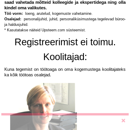
saad vahetada mõtteid kolleegide ja ekspertidega ning olla
kindel oma valikutes.
Töö vorm:
loeng, arutelud, kogemuste vahetamine.
Osalejad:
personalijuhid, juhid, personaliküsimustega tegelevad büroo-
ja haldusjuhid.
* Kasutatakse näiteid Upsteem.com süsteemist.
Registreerimist ei toimu.
Koolitajad:
Kuna tegemist on töötoaga on oma kogemustega koolitajateks
ka kõik töötoas osalejad.
LIITU UUDISKIRJAGA