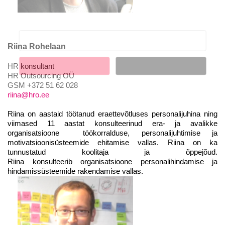
Ära jää ilma uudistest ja põnevatest lugudest
personaliarenduse valdkonnas
Riina Rohelaan
HR konsultant
Liitun
Ei, tänan
HR Outsourcing OÜ
GSM +372 51 62 028
riina@hro.ee
Riina on aastaid töötanud eraettevõtluses personalijuhina ning
viimased 11 aastat konsulteerinud era- ja avalikke
organisatsioone töökorralduse, personalijuhtimise ja
motivatsioonisüsteemide ehitamise vallas. Riina on ka
tunnustatud koolitaja ja õppejõud.
Riina konsulteerib organisatsioone personalihindamise ja
hindamissüsteemide rakendamise vallas.