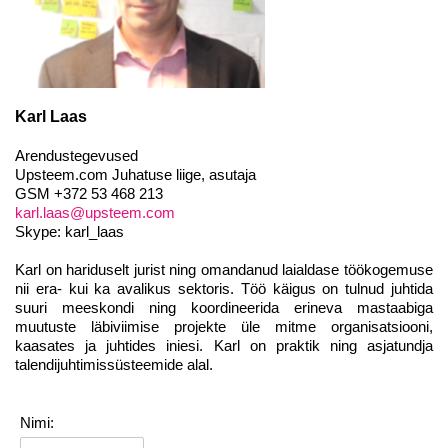
Karl Laas
Arendustegevused
Upsteem.com Juhatuse liige, asutaja
GSM +372 53 468 213
karl.laas@upsteem.com
Skype: karl_laas
Karl on hariduselt jurist ning omandanud laialdase töökogemuse
nii era- kui ka avalikus sektoris. Töö käigus on tulnud juhtida
suuri meeskondi ning koordineerida erineva mastaabiga
muutuste läbiviimise projekte üle mitme organisatsiooni,
kaasates ja juhtides iniesi. Karl on praktik ning asjatundja
talendijuhtimissüsteemide alal.
Nimi: