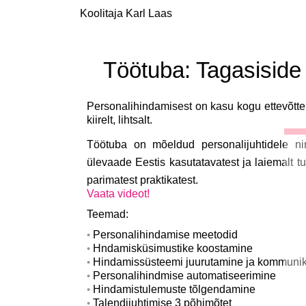
Koolitaja Karl Laas
Töötuba: Tagasiside 
Personalihindamisest on kasu kogu ettevõtte 
kiirelt, lihtsalt.
Töötuba on mõeldud personalijuhtidele nin
ülevaade Eestis kasutatavatest ja laiemalt 
parimatest praktikatest.
Vaata videot!
Teemad:
Personalihindamise meetodid
Hndamisküsimustike koostamine
Hindamissüsteemi juurutamine ja kommunik
Personalihindmise automatiseerimine
Hindamistulemuste tõlgendamine
Talendijuhtimise 3 põhimõtet