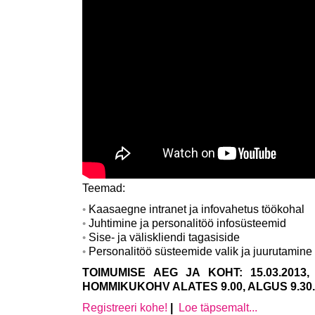
Teemad:
Kaasaegne intranet ja infovahetus töökohal
Juhtimine ja personalitöö infosüsteemid
Sise- ja väliskliendi tagasiside
Personalitöö süsteemide valik ja juurutamine
TOIMUMISE AEG JA KOHT: 15.03.201
HOMMIKUKOHV ALATES 9.00, ALGUS 9.30
Registreeri kohe!
|
Loe täpsemalt...