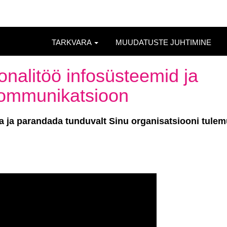
TARKVARA
MUUDATUSTE JUHTIMINE
onalitöö infosüsteemid ja
kommunikatsioon
 ja parandada tunduvalt Sinu organisatsiooni tulem