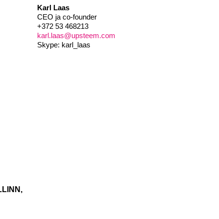
Karl Laas
CEO ja co-founder
+372 53 468213
karl.laas@upsteem.com
Skype: karl_laas
LINN,