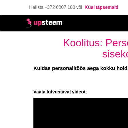
Helista +372 6007 100 või
Küsi täpsemalt!
Koolitus: Pers
sise
Kuidas personalitöös aega kokku hoida
Vaata tutvustavat videot: