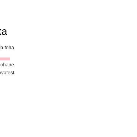
ka
ab teha
kohane
avatest