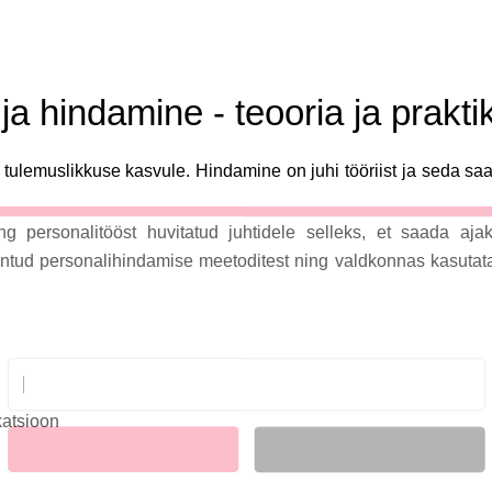
ja hindamine - teooria ja prakti
tulemuslikkuse kasvule. Hindamine on juhi tööriist ja seda sa
g personalitööst huvitatud juhtidele selleks, et saada aja
LIITU UUDISKIRJAGA
tuntud personalihindamise meetoditest ning valdkonnas kasutat
Ära jää ilma uudistest ja põnevatest lugudest
personaliarenduse valdkonnas
atsioon
Liitun
Ei, tänan