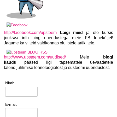
http://facebook.com/upsteem
Laigi meid
ja ole kursis
jooksva info ning uuendustega meie FB leheküljel!
Jagame ka viiteid valdkonnas olulistele artiklitele.
http://www.upsteem.com/uudised/
Meie
blogi
kaudu
pääsed ligi täpsematele üevaadetele
talendijuhtimise tehnoloogiatest ja süsteemi uuendustest.
Nimi:
E-mail: