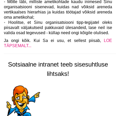
Mõtle läbi, milliste ametikohtade kaudu inimesed Sinu
organisatsiooni sisenevad, kuidas nad võiksid areneda
vertikaalses hierarhias ja kuidas töötajad võiksid areneda
oma ametikohal;
Hoolitse, et Sinu organisatsiooni tipp-tegijatel oleks
piisavalt väljakutseid pakkuvaid ülesandeid, lase neil ise
valida osad tegevused - küllap need ongi kõigile olulised.
Ja ongi kõik. Kui Sa ei usu, et sellest piisab,
LOE
TÄPSEMALT...
Sotsiaalne intranet teeb sisesuhtluse
lihtsaks!