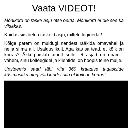
Vaata VIDEOT!
Mõnikord on raske asju otse öelda. Mõnikord ei ole see ka
viisakas.
Kuidas siis öelda raskeid asju, millele tugineda?
Kõige parem on muidugi nendest rääkida omavahel ja
nelja silma all. Usalduslikult. Aga kas sa tead, et kõik on
korras? Äkki paistab ainult sulle, et asjad on enam -
vähem, sinu kolleegidel ja klientidel on hoopis teine mulje.
Upsteemis saad läbi viia 360 kraadise tagasiside
küsimustiku ning võid kindel olla et kõik on korras!