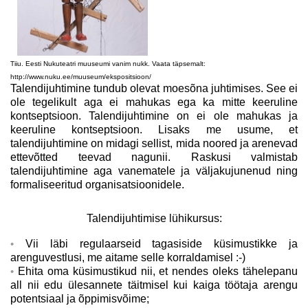
Tiiu. Eesti Nukuteatri muuseumi vanim nukk. Vaata täpsemalt:
http://www.nuku.ee/muuseum/ekspositsioon/
Talendijuhtimine tundub olevat moesõna juhtimises. See ei
ole tegelikult aga ei mahukas ega ka mitte keeruline
kontseptsioon. Talendijuhtimine on ei ole mahukas ja
keeruline kontseptsioon. Lisaks me usume, et
talendijuhtimine on midagi sellist, mida noored ja arenevad
ettevõtted teevad nagunii. Raskusi valmistab
talendijuhtimine aga vanematele ja väljakujunenud ning
formaliseeritud organisatsioonidele.
Talendijuhtimise lühikursus:
Vii läbi regulaarseid tagasiside küsimustikke ja
arenguvestlusi, me aitame selle korraldamisel :-)
Ehita oma küsimustikud nii, et nendes oleks tähelepanu
all nii edu ülesannete täitmisel kui kaiga töötaja arengu
potentsiaal ja õppimisvõime;