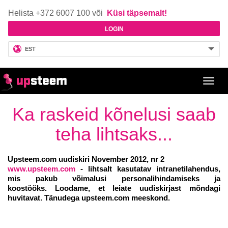
Helista +372 6007 100 või
Küsi täpsemalt!
LOGIN
EST
Toggl
navig
Ka raskeid kõnelusi saab
teha lihtsaks...
Upsteem.com uudiskiri November 2012, nr 2
www.upsteem.com
- lihtsalt kasutatav intranetilahendus,
mis pakub võimalusi personalihindamiseks ja
koostööks. Loodame, et leiate uudiskirjast mõndagi
huvitavat. Tänudega upsteem.com meeskond.