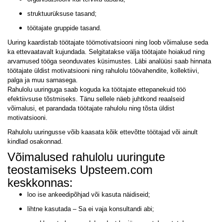
struktuurüksuse tasand;
töötajate gruppide tasand.
Uuring kaardistab töötajate töömotivatsiooni ning loob võimaluse seda
ka ettevaatavalt kujundada. Selgitatakse välja töötajate hoiakud ning
arvamused tööga seonduvates küsimustes. Läbi analüüsi saab hinnata
töötajate üldist motivatsiooni ning rahulolu töövahendite, kollektiivi,
palga ja muu sarnasega.
Rahulolu uuringuga saab koguda ka töötajate ettepanekuid töö
efektiivsuse tõstmiseks. Tänu sellele näeb juhtkond reaalseid
võimalusi, et parandada töötajate rahulolu ning tõsta üldist
motivatsiooni.
Rahulolu uuringusse võib kaasata kõik ettevõtte töötajad või ainult
kindlad osakonnad.
Võimalused rahulolu uuringute
teostamiseks Upsteem.com
keskkonnas:
loo ise ankeedipõhjad või kasuta näidiseid;
lihtne kasutada – Sa ei vaja konsultandi abi;