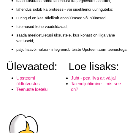
saad kasutada sama lahendust ka järgnevatel aastatel;
lahendus sobib ka protsessi- või sisekliendi uuringuteks;
uuringud on kas täielikult anonüümsed või nüümsed;
tulemused kohe vaadeldavad;
saada meeldetuletusi üksustele, kus kohast on liiga vähe
vastuseid;
palju lisavõimalusi - integreerub teiste Upsteem.com teenustega.
Ülevaated:
Loe lisaks:
LIITU UUDISKIRJAGA
Upsteemi
Juht - pea liiva alt välja!
üldtutvustus
Talendijuhtimine - mis see
Ära jää ilma uudistest ja põnevatest lugudest
Teenuste loetelu
on?
personaliarenduse valdkonnas
Liitun
Ei, tänan