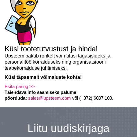
Küsi tootetutvustust ja hinda!
Upsteem pakub rohkelt võimalusi tagasisideks ja
personalitöö
korralduseks
ning organisatsiooni
teabekorralduse juhtimiseks!
Küsi täpsemalt võimaluste kohta!
Esita päring >>
Täiendava info saamiseks palume
pöörduda:
sales@upsteem.com
või (+372) 6007 100.
Liitu uudiskirjaga