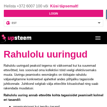
Helista +372 6007 100 või
Küsi täpsemalt!
LOGIN
EST
Toggl
navig
Rahulolu uuringud
Rahulolu uuringuid peaksid tegema nii väiksemad kui ka suuremad
ettevõtted, kes soovivad oma kollektiivi tööd veelgi efektiivsemaks
muuta. Uuringu peamiseks eesmärgiks on töötajate rahulolu
väljaselgitamine konkreetsel ajahetkel andes põhjaliku tagasiside
juhtkonnale. Juhtkond selgitab välja ettevõtte kitsaskohad ning saab
rakendada muudatusi.
Rahulolu uuring annab ettevõtte kohta tagasisidet peamiselt kolmel
eri tasandil:
organisatsiooni kui terviku tasand;