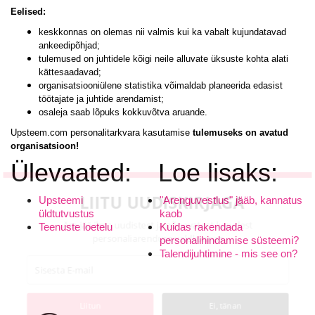
Eelised:
keskkonnas on olemas nii valmis kui ka vabalt kujundatavad
ankeedipõhjad;
tulemused on juhtidele kõigi neile alluvate üksuste kohta alati
kättesaadavad;
organisatsiooniülene statistika võimaldab planeerida edasist
töötajate ja juhtide arendamist;
osaleja saab lõpuks kokkuvõtva aruande.
Upsteem.com personalitarkvara kasutamise
tulemuseks on avatud
organisatsioon!
Ülevaated:
Loe lisaks:
LIITU UUDISKIRJAGA
Upsteemi
"Arenguvestlus" jääb, kannatus
üldtutvustus
kaob
Ära jää ilma uudistest ja põnevatest lugudest personaliarenduse
Teenuste loetelu
Kuidas rakendada
valdkonnas
personalihindamise süsteemi?
Talendijuhtimine - mis see on?
Liitun
Ei, tänan