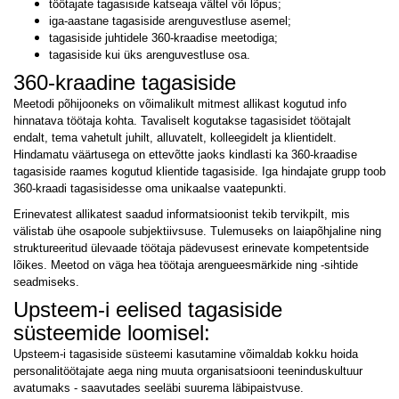
töötajate tagasiside katseaja vältel või lõpus;
iga-aastane tagasiside arenguvestluse asemel;
tagasiside juhtidele 360-kraadise meetodiga;
tagasiside kui üks arenguvestluse osa.
360-kraadine tagasiside
Meetodi põhijooneks on võimalikult mitmest allikast kogutud info
hinnatava töötaja kohta. Tavaliselt kogutakse tagasisidet töötajalt
endalt, tema vahetult juhilt, alluvatelt, kolleegidelt ja klientidelt.
Hindamatu väärtusega on ettevõtte jaoks kindlasti ka 360-kraadise
tagasiside raames kogutud klientide tagasiside. Iga hindajate grupp toob
360-kraadi tagasisidesse oma unikaalse vaatepunkti.
Erinevatest allikatest saadud informatsioonist tekib tervikpilt, mis
välistab ühe osapoole subjektiivsuse. Tulemuseks on laiapõhjaline ning
struktureeritud ülevaade töötaja pädevusest erinevate kompetentside
lõikes. Meetod on väga hea töötaja arengueesmärkide ning -sihtide
seadmiseks.
Upsteem-i eelised tagasiside
süsteemide loomisel:
Upsteem-i tagasiside süsteemi kasutamine võimaldab kokku hoida
personalitöötajate aega ning muuta organisatsiooni teeninduskultuur
avatumaks - saavutades seeläbi suurema läbipaistvuse.