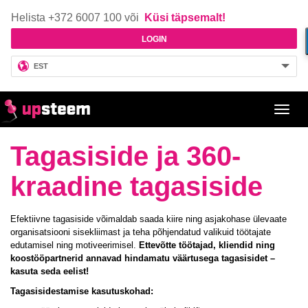
Helista +372 6007 100 või
Küsi täpsemalt!
LOGIN
EST
Toggl
navig
Tagasiside ja 360-
kraadine tagasiside
Efektiivne tagasiside võimaldab saada kiire ning asjakohase ülevaate
organisatsiooni sisekliimast ja teha põhjendatud valikuid töötajate
edutamisel ning motiveerimisel.
Ettevõtte töötajad, kliendid ning
koostööpartnerid annavad hindamatu väärtusega tagasisidet –
kasuta seda eelist!
Tagasisidestamise kasutuskohad: