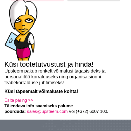
Küsi tootetutvustust ja hinda!
Upsteem pakub rohkelt võimalusi tagasisideks ja
personalitöö
korralduseks
ning organisatsiooni
teabekorralduse juhtimiseks!
Küsi täpsemalt võimaluste kohta!
Esita päring >>
Täiendava info saamiseks palume
pöörduda:
sales@upsteem.com
või (+372) 6007 100.