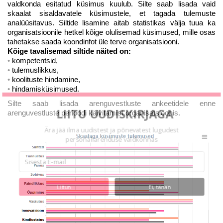
valdkonda esitatud küsimus kuulub. Silte saab lisada vaid
skaalat sisaldavatele küsimustele, et tagada tulemuste
analüüsitavus. Siltide lisamine aitab statistikas välja tuua ka
organisatsioonile hetkel kõige olulisemad küsimused, mille osas
tahetakse saada koondinfot üle terve organisatsiooni.
Kõige tavalisemad siltide näited on:
kompetentsid,
tulemuslikkus,
koolituste hindamine,
hindamisküsimused.
Silte saab lisada arenguvestluste ankeetidele enne
LIITU UUDISKIRJAGA
arenguvestluste perioodi käivitamist organisatsioonis.
Ära jää ilma uudistest ja põnevatest lugudest
personaliarenduse valdkonnas
Liitun
Ei, tänan