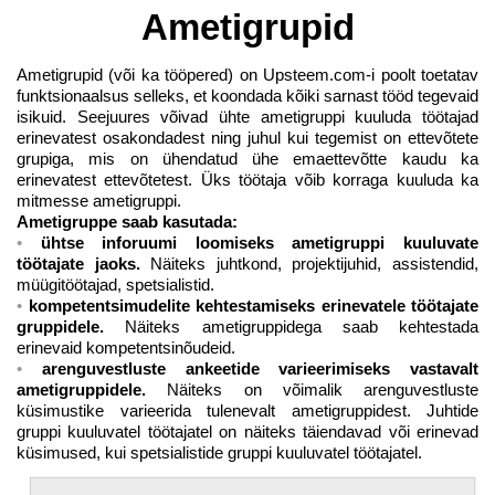
Ametigrupid
Ametigrupid (või ka tööpered) on Upsteem.com-i poolt toetatav
funktsionaalsus selleks, et koondada kõiki sarnast tööd tegevaid
isikuid. Seejuures võivad ühte ametigruppi kuuluda töötajad
erinevatest osakondadest ning juhul kui tegemist on ettevõtete
grupiga, mis on ühendatud ühe emaettevõtte kaudu ka
erinevatest ettevõtetest. Üks töötaja võib korraga kuuluda ka
mitmesse ametigruppi.
Ametigruppe saab kasutada:
ühtse inforuumi loomiseks ametigruppi kuuluvate
töötajate jaoks.
Näiteks juhtkond, projektijuhid, assistendid,
müügitöötajad, spetsialistid.
kompetentsimudelite kehtestamiseks erinevatele töötajate
gruppidele.
Näiteks ametigruppidega saab kehtestada
erinevaid kompetentsinõudeid.
arenguvestluste ankeetide varieerimiseks vastavalt
ametigruppidele.
Näiteks on võimalik arenguvestluste
küsimustike varieerida tulenevalt ametigruppidest. Juhtide
gruppi kuuluvatel töötajatel on näiteks täiendavad või erinevad
küsimused, kui spetsialistide gruppi kuuluvatel töötajatel.