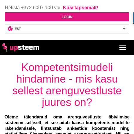
Helista +372 6007 100 või
Küsi täpsemalt!
LOGIN
EST
Toggl
navig
Kompetentsimudeli
hindamine - mis kasu
sellest arenguvestluste
juures on?
Oleme täiendanud oma arenguvestluste läbiviimise
süsteemi selliselt, et see aitab kaasa kompetentsimudelite
rakendamisele, lihtsustab ankeetide koostamist ning
statistiliste ülevaadete saamist arenguvestlustest. Nii on