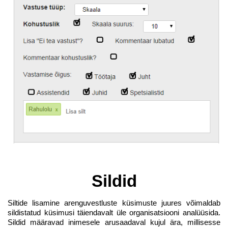
Sildid
Siltide lisamine arenguvestluste küsimuste juures võimaldab
sildistatud küsimusi täiendavalt üle organisatsiooni analüüsida.
Sildid määravad inimesele arusaadaval kujul ära, millisesse