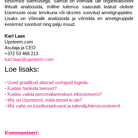
keskmise tulemusega. Samuti on võimalik üle organisatsiooni
lihtsalt analüüsida, milline tulemus saavutati teatud oluliste
küsimuste osas tervikuna või üksnes soovitud ametigruppides.
Lisaks on võimalik analüüsida ja võrrelda eri ametigruppide
keskmist sooritust ning palju muud.
Karl Laas
Upsteem.com
Asutaja ja CEO
+372 53 468 213
karl.laas@upsteem.com
Loe lisaks:
Uued graafikud aitavad uuringuid lugeda
Kuidas hankida teenust?
Kuidas valida personaliarenduse infosüsteemi?
Mis on Upsteemil, mida teistel ei ole?
Mis vahe on küsitlustarkvaral ja talendijuhtimissüsteemil
Kommenteeri: