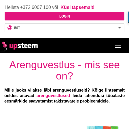
Helista +372 6007 100 või
Küsi täpsemalt!
LOGIN
EST
Toggl
navig
Arenguvestlus - mis see
on?
Mille jaoks viiakse läbi arenguvestluseid? Kõige lihtsamalt
öeldes aitavad
arenguvestlused
leida lahendusi tööalaste
eesmärkide saavutamist takistavatele probleemidele.