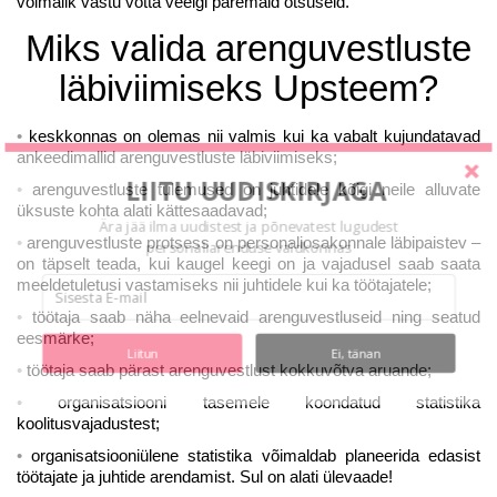
võimalik vastu võtta veelgi paremaid otsuseid.
Miks valida arenguvestluste
läbiviimiseks Upsteem?
keskkonnas on olemas nii valmis kui ka vabalt kujundatavad
ankeedimallid arenguvestluste läbiviimiseks;
LIITU UUDISKIRJAGA
arenguvestluste tulemused on juhtidele kõigi neile alluvate
üksuste kohta alati kättesaadavad;
Ära jää ilma uudistest ja põnevatest lugudest
arenguvestluste protsess on personaliosakonnale läbipaistev –
personaliarenduse valdkonnas
on täpselt teada, kui kaugel keegi on ja vajadusel saab saata
meeldetuletusi vastamiseks nii juhtidele kui ka töötajatele;
töötaja saab näha eelnevaid arenguvestluseid ning seatud
eesmärke;
Liitun
Ei, tänan
töötaja saab pärast arenguvestlust kokkuvõtva aruande;
organisatsiooni tasemele koondatud statistika
koolitusvajadustest;
organisatsiooniülene statistika võimaldab planeerida edasist
töötajate ja juhtide arendamist. Sul on alati ülevaade!