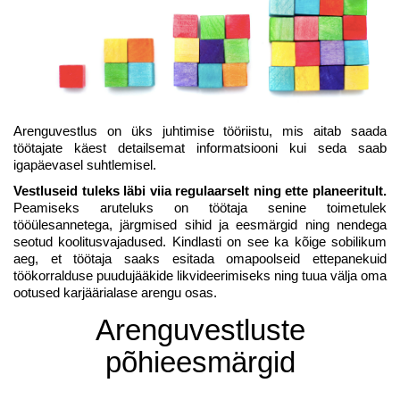
Arenguvestlus on üks juhtimise tööriistu, mis aitab saada
töötajate käest detailsemat informatsiooni kui seda saab
igapäevasel suhtlemisel.
Vestluseid tuleks läbi viia regulaarselt ning ette planeeritult.
Peamiseks aruteluks on töötaja senine toimetulek
tööülesannetega, järgmised sihid ja eesmärgid ning nendega
seotud koolitusvajadused. Kindlasti on see ka kõige sobilikum
aeg, et töötaja saaks esitada omapoolseid ettepanekuid
töökorralduse puudujääkide likvideerimiseks ning tuua välja oma
ootused karjäärialase arengu osas.
Arenguvestluste
põhieesmärgid