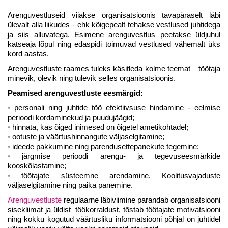
Arenguvestluseid viiakse organisatsioonis tavapäraselt läbi
ülevalt alla liikudes - ehk kõigepealt tehakse vestlused juhtidega
ja siis alluvatega. Esimene arenguvestlus peetakse üldjuhul
katseaja lõpul ning edaspidi toimuvad vestlused vähemalt üks
kord aastas.
Arenguvestluste raames tuleks käsitleda kolme teemat – töötaja
minevik, olevik ning tulevik selles organisatsioonis.
Peamised arenguvestluste eesmärgid:
personali ning juhtide töö efektiivsuse hindamine - eelmise
perioodi kordaminekud ja puudujäägid;
hinnata, kas õiged inimesed on õigetel ametikohtadel;
ootuste ja väärtushinnangute väljaselgitamine;
ideede pakkumine ning parendusettepanekute tegemine;
järgmise perioodi arengu- ja tegevuseesmärkide
kooskõlastamine;
töötajate süsteemne arendamine. Koolitusvajaduste
väljaselgitamine ning paika panemine.
Arenguvestluste
regulaarne läbiviimine parandab organisatsiooni
sisekliimat ja üldist töökorraldust, tõstab töötajate motivatsiooni
ning kokku kogutud väärtusliku informatsiooni põhjal on juhtidel