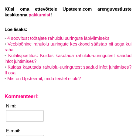
Küsi oma ettevõttele Upsteem.com arenguvestluste
keskkonna
pakkum
ist
!
Loe lisaks:
4 soovitust töötajate rahulolu uuringute läbiviimiseks
Veebipõhine rahulolu uuringute keskkond säästab nii aega kui
raha
Külalispostitus: Kuidas kasutada rahulolu-uuringutest saadud
infot juhtimises?
Kuidas kasutada rahulolu-uuringutest saadud infot juhtimises?
II osa
Mis on Upsteemil, mida teistel ei ole?
Kommenteeri:
Nimi:
E-mail: