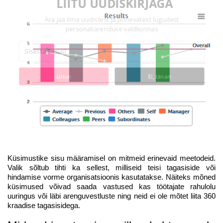
LIITU UUDISKIRJAGA
Ära jää ilma uudistest ja põnevatest lugudest
personaliarenduse valdkonnas
Liitun
Ei, tänan
Küsimustike sisu määramisel on mitmeid erinevaid meetodeid.
Valik sõltub tihti ka sellest, milliseid teisi tagasiside või
hindamise vorme organisatsioonis kasutatakse. Näiteks mõned
küsimused võivad saada vastused kas töötajate rahulolu
uuringus või läbi arenguvestluste ning neid ei ole mõtet liita 360
kraadise tagasisidega.