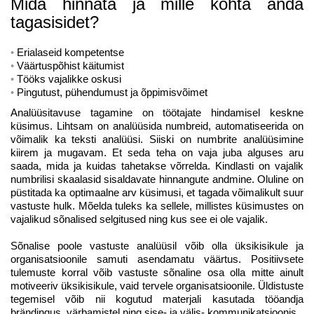
Mida hinnata ja mille kohta anda
tagasisidet?
Erialaseid kompetentse
Väärtuspõhist käitumist
Tööks vajalikke oskusi
Pingutust, pühendumust ja õppimisvõimet
Analüüsitavuse tagamine on töötajate hindamisel keskne
küsimus. Lihtsam on analüüsida numbreid, automatiseerida on
võimalik ka teksti analüüsi. Siiski on numbrite analüüsimine
kiirem ja mugavam. Et seda teha on vaja juba alguses aru
saada, mida ja kuidas tahetakse võrrelda. Kindlasti on vajalik
numbrilisi skaalasid sisaldavate hinnangute andmine. Oluline on
püstitada ka optimaalne arv küsimusi, et tagada võimalikult suur
vastuste hulk. Mõelda tuleks ka sellele, millistes küsimustes on
vajalikud sõnalised selgitused ning kus see ei ole vajalik.
Sõnalise poole vastuste analüüsil võib olla üksikisikule ja
organisatsioonile samuti asendamatu väärtus. Positiivsete
tulemuste korral võib vastuste sõnaline osa olla mitte ainult
motiveeriv üksikisikule, vaid tervele organisatsioonile. Üldistuste
tegemisel võib nii kogutud materjali kasutada tööandja
brändingus, värbamistel ning sise- ja välis- kommunikatsioonis.