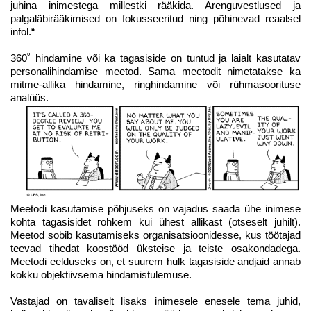
juhina inimestega millestki rääkida. Arenguvestlused ja
palgaläbirääkimised on fokusseeritud ning põhinevad reaalsel
infol.“
360˚ hindamine või ka tagasiside on tuntud ja laialt kasutatav
personalihindamise meetod. Sama meetodit nimetatakse ka
mitme-allika hindamine, ringhindamine või rühmasoorituse
analüüs.
Meetodi kasutamise põhjuseks on vajadus saada ühe inimese
kohta tagasisidet rohkem kui ühest allikast (otseselt juhilt).
Meetod sobib kasutamiseks organisatsioonidesse, kus töötajad
teevad tihedat koostööd üksteise ja teiste osakondadega.
Meetodi eelduseks on, et suurem hulk tagasiside andjaid annab
kokku objektiivsema hindamistulemuse.
Vastajad on tavaliselt lisaks inimesele enesele tema juhid,