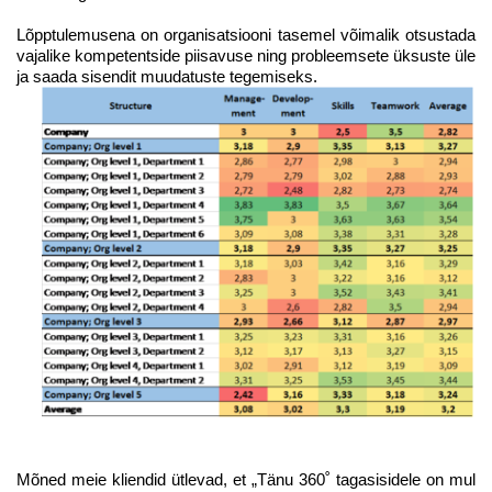
Lõpptulemusena on organisatsiooni tasemel võimalik otsustada
vajalike kompetentside piisavuse ning probleemsete üksuste üle
ja saada sisendit muudatuste tegemiseks.
Mõned meie kliendid ütlevad, et „Tänu 360˚ tagasisidele on mul