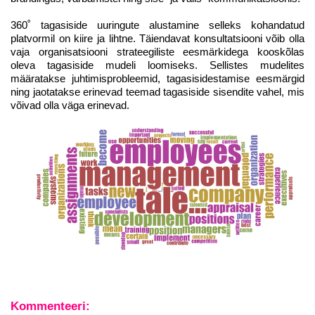
360˚ tagasiside uuringute alustamine selleks kohandatud
platvormil on kiire ja lihtne. Täiendavat konsultatsiooni võib olla
vaja organisatsiooni strateegiliste eesmärkidega kooskõlas
oleva tagasiside mudeli loomiseks. Sellistes mudelites
määratakse juhtimisprobleemid, tagasisidestamise eesmärgid
ning jaotatakse erinevad teemad tagasiside sisendite vahel, mis
võivad olla väga erinevad.
Kommenteeri: