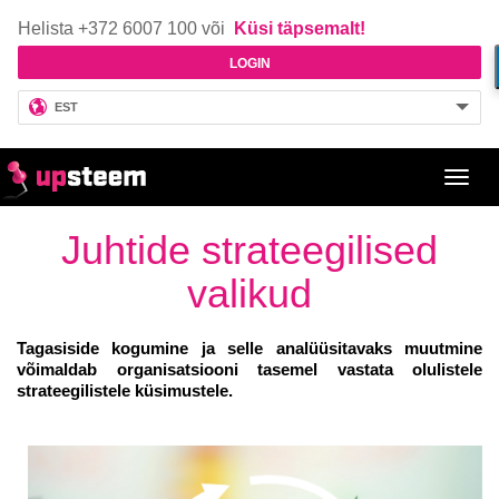
Helista +372 6007 100 või
Küsi täpsemalt!
LOGIN
EST
Toggl
navig
Juhtide strateegilised
valikud
Tagasiside kogumine ja selle analüüsitavaks muutmine
võimaldab organisatsiooni tasemel vastata olulistele
strateegilistele küsimustele.