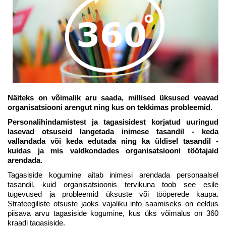
Näiteks on võimalik aru saada, millised üksused veavad
organisatsiooni arengut ning kus on tekkimas probleemid.
Personalihindamistest ja tagasisidest korjatud uuringud
lasevad otsuseid langetada inimese tasandil - keda
vallandada või keda edutada ning ka üldisel tasandil -
kuidas ja mis valdkondades organisatsiooni töötajaid
arendada.
Tagasiside kogumine aitab inimesi arendada personaalsel
tasandil, kuid organisatsioonis tervikuna toob see esile
tugevused ja probleemid üksuste või tööperede kaupa.
Strateegiliste otsuste jaoks vajaliku info saamiseks on eeldus
piisava arvu tagasiside kogumine, kus üks võimalus on 360
kraadi tagasiside.