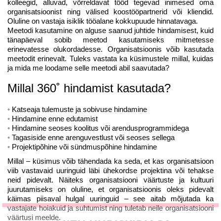
kolleegid, alluvad, võrreldavat tööd tegevad inimesed oma
organisatsioonist ning välised koostööpartnerid või kliendid.
Oluline on vastaja isiklik tööalane kokkupuude hinnatavaga.
Meetodi kasutamine on alguse saanud juhtide hindamisest, kuid
tänapäeval sobib meetod kasutamiseks mitmetesse
erinevatesse olukordadesse. Organisatsioonis võib kasutada
meetodit erinevalt. Tuleks vastata ka küsimustele millal, kuidas
ja mida me loodame selle meetodi abil saavutada?
Millal 360˚ hindamist kasutada?
Katseaja tulemuste ja sobivuse hindamine
Hindamine enne edutamist
Hindamine seoses koolitus või arendusprogrammidega
Tagasiside enne arenguvestlust või seoses sellega
Projektipõhine või sündmuspõhine hindamine
Millal – küsimus võib tähendada ka seda, et kas organisatsioon
viib vastavaid uuringuid läbi ühekordse projektina või tehakse
neid pidevalt. Näiteks organisatsiooni väärtuste ja kultuuri
juurutamiseks on oluline, et organisatsioonis oleks pidevalt
käimas piisaval hulgal uuringuid – see aitab mõjutada ka
vastajate hoiakuid ja suhtumist ning tuletab neile organisatsiooni
väärtusi meelde.