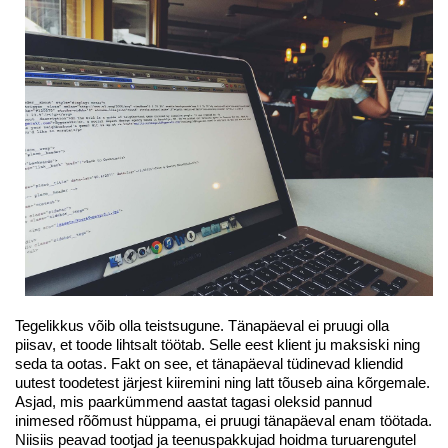
Tegelikkus võib olla teistsugune. Tänapäeval ei pruugi olla
piisav, et toode lihtsalt töötab. Selle eest klient ju maksiski ning
seda ta ootas. Fakt on see, et tänapäeval tüdinevad kliendid
uutest toodetest järjest kiiremini ning latt tõuseb aina kõrgemale.
Asjad, mis paarkümmend aastat tagasi oleksid pannud
inimesed rõõmust hüppama, ei pruugi tänapäeval enam töötada.
Niisiis peavad tootjad ja teenuspakkujad hoidma turuarengutel