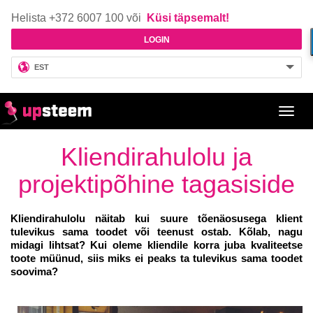
Helista +372 6007 100 või
Küsi täpsemalt!
LOGIN
EST
Toggl
navig
Kliendirahulolu ja
projektipõhine tagasiside
Kliendirahulolu näitab kui suure tõenäosusega klient
tulevikus sama toodet või teenust ostab. Kõlab, nagu
midagi lihtsat? Kui oleme kliendile korra juba kvaliteetse
toote müünud, siis miks ei peaks ta tulevikus sama toodet
soovima?