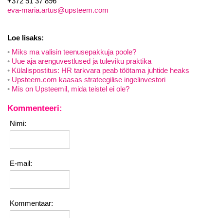
+372 51 37 896
eva-maria.artus@upsteem.com
Loe lisaks:
Miks ma valisin teenusepakkuja poole?
Uue aja arenguvestlused ja tuleviku praktika
Külalispostitus: HR tarkvara peab töötama juhtide heaks
Upsteem.com kaasas strateegilise ingelinvestori
Mis on Upsteemil, mida teistel ei ole?
Kommenteeri:
Nimi:
E-mail:
Kommentaar: