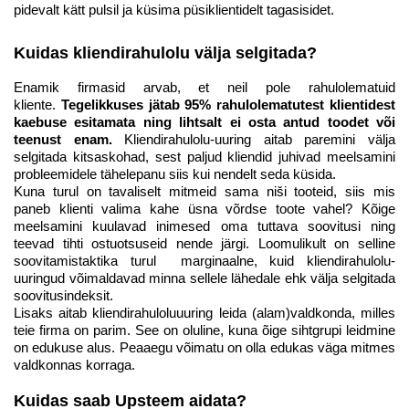
pidevalt kätt pulsil ja küsima püsiklientidelt tagasisidet.
Kuidas kliendirahulolu välja selgitada?
Enamik firmasid arvab, et neil pole rahulolematuid
kliente.
Tegelikkuses jätab 95% rahulolematutest klientidest
kaebuse esitamata ning lihtsalt ei osta antud toodet või
teenust enam.
Kliendirahulolu-uuring aitab paremini välja
selgitada kitsaskohad, sest paljud kliendid juhivad meelsamini
probleemidele tähelepanu siis kui nendelt seda küsida.
Kuna turul on tavaliselt mitmeid sama niši tooteid, siis mis
paneb klienti valima kahe üsna võrdse toote vahel? Kõige
meelsamini kuulavad inimesed oma tuttava soovitusi ning
teevad tihti ostuotsuseid nende järgi. Loomulikult on selline
soovitamistaktika turul marginaalne, kuid kliendirahulolu-
uuringud võimaldavad minna sellele lähedale ehk välja selgitada
soovitusindeksit.
Lisaks aitab kliendirahuloluuuring leida (alam)valdkonda, milles
teie firma on parim. See on oluline, kuna õige sihtgrupi leidmine
on edukuse alus. Peaaegu võimatu on olla edukas väga mitmes
valdkonnas korraga.
Kuidas saab Upsteem aidata?