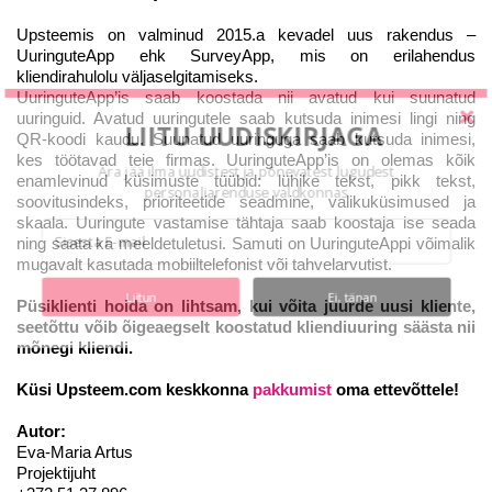
Upsteemis on valminud 2015.a kevadel uus rakendus –
UuringuteApp ehk SurveyApp, mis on erilahendus
kliendirahulolu väljaselgitamiseks.
UuringuteApp’is saab koostada nii avatud kui suunatud
uuringuid. Avatud uuringutele saab kutsuda inimesi lingi ning
LIITU UUDISKIRJAGA
QR-koodi kaudu. Suunatud uuringuga saab kutsuda inimesi,
kes töötavad teie firmas. UuringuteApp’is on olemas kõik
Ära jää ilma uudistest ja põnevatest lugudest
enamlevinud küsimuste tüübid: lühike tekst, pikk tekst,
personaliarenduse valdkonnas
soovitusindeks, prioriteetide seadmine, valikuküsimused ja
skaala. Uuringute vastamise tähtaja saab koostaja ise seada
ning saata ka meeldetuletusi. Samuti on UuringuteAppi võimalik
mugavalt kasutada mobiiltelefonist või tahvelarvutist.
Liitun
Ei, tänan
Püsiklienti hoida on lihtsam, kui võita juurde uusi kliente,
seetõttu võib õigeaegselt koostatud kliendiuuring säästa nii
mõnegi kliendi.
Küsi Upsteem.com keskkonna
pakkumist
oma ettevõttele!
Autor:
Eva-Maria Artus
Projektijuht