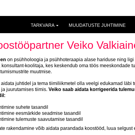
TARKVARA
MUUDATUSTE JUHTIMINE
ostööpartner Veiko Valkiai
nen
on psühholoogia ja psühhoteraapia alase hariduse ning lig
konsultant-koolitaja, kes keskendub oma töös meeskondade tul
äitumismustrite muutmise.
idata juhtidel ja tema tiimiliikmetel olla veelgi edukamad läbi 
ja juurutamises tiimis.
Veiko saab aidata korrigeerida tule
il:
timine suhete tasandil
timine eesmärkide seadmise tasandil
timine tulemuste saavutamise tasandil
ate rakendamine võib aidata parandada koostööd, luua selgust 