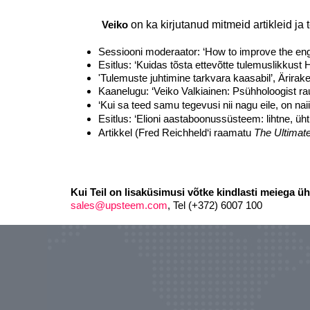
Veiko
on ka kirjutanud mitmeid artikleid ja
Sessiooni moderaator: ‘How to improve the en
Esitlus: ‘Kuidas tõsta ettevõtte tulemuslikkust
'Tulemuste juhtimine tarkvara kaasabil’, Ärirake
Kaanelugu: ‘Veiko Valkiainen: Psühholoogist r
‘Kui sa teed samu tegevusi nii nagu eile, on na
Esitlus: ‘Elioni aastaboonussüsteem: lihtne, ühtn
Artikkel (Fred Reichheld‘i raamatu
The Ultimat
Kui Teil on lisaküsimusi võtke kindlasti meiega ü
sales@upsteem.com
, Tel (+372) 6007 100