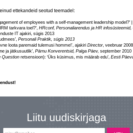
 teinud ettekandeid seotud teemadel:
gagement of employees with a self-management leadership model?’
|
 HRM tarkvara toel?’,
HRconf, Personaliarendus ja HR infosüsteemid,
nduste IT ajakiri, sügis 2013
audmees’,
Personali Praktik, sügis 2013
iivne loota paremaid tulemusi homme!', ajakiri
Director
, veebruar 2008
e ja jätkusuutlik’,
Pärnu Konverentsid, Palga Päev,
september 2010
e Question
retsensioon): ‘Üks küsimus, mis määrab edu’,
Eesti Päeva
hendust!
Liitu uudiskirjaga