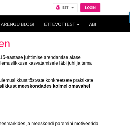
EST
LOGIN
ARENGU BLOGI
ETTEVÕTTEST
ABI
nen
i 15-aastase juhtimise arendamise alase
emuslikkuse kasvatamisele läbi juhi ja tema
tulemuslikkust tõstvate konkreetsete praktikate
muslikkust meeskondades kolmel omavahel
eesmärkides ja meeskondi paremini motiveerida!