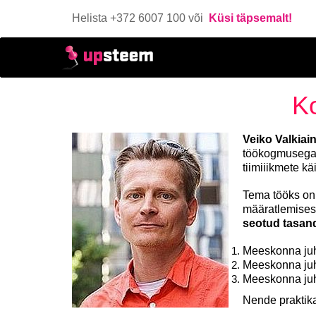
Helista +372 6007 100 või
Küsi täpsemalt!
Ko
Veiko Valkiai
töökogmusega 
tiimiiikmete k
Tema tööks on a
määratlemises 
seotud tasand
Meeskonna juh
Meeskonna juh
Meeskonna juh
Nende praktik